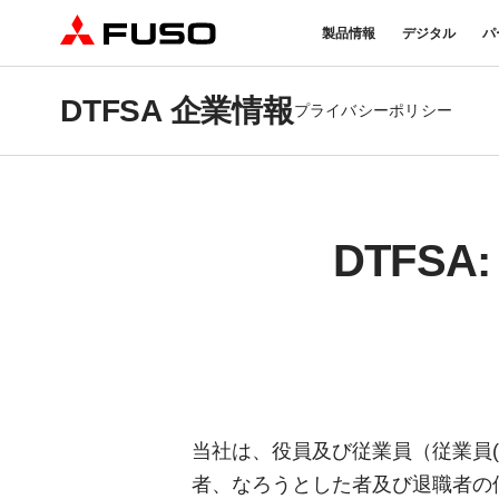
製品情報
デジタル
パ
DTFSA 企業情報
トラック
バス
パーツ＆アクセサリー
産業用エンジン
DTFSA企業情報
eモビリティ
サービス
プライバシーポリシー
オンラインパーツショップに
プライバシーポリシー
純正メンテ
ついて
DTFSA: 社員等個人情報の取
検・点検
三菱ふそう純正部品
反社会的勢力に対する基本方針
FUSO VAL
ふそうバリューパーツ
指定信用情報機関
DTFS
純正アクセサリー
純正油脂ケミカル
eCanter
Canter
純正リマニ部品
小型EVトラック
小型トラック
当社は、役員及び従業員（従業員
者、なろうとした者及び退職者の