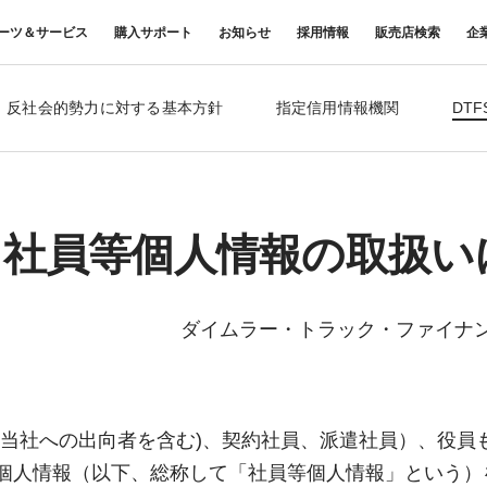
ーツ＆サービス
購入サポート
お知らせ
採用情報
販売店検索
企
中古車
ニュースリリース
商品案内
材料調査・分析サービス
FUSOリース
三菱
反社会的勢力に対する基本方針
指定信用情報機関
DT
企業からのお知らせ
FUSOリー
レス
ナンス・車
FUSOパワーリース
ふそうの高品質調査 マテリア
お客様へのお知らせ
重要なお知ら
サイ
扱いについて
FUSOあんしんリース
ルラボ
リコール情報
UE
FUSOマイレージリース
大型車脱輪事故防止活動について
オートリース
トラックコネクト
WISE Systems
A: 社員等個人情報の取扱
オートローン
& バスコネクト
デジタル製品
FUSO VALUE
Canter EX
テレマティクスソリュー
Fighter（販売終了モデル）
ラフィットプラス
ション
小型トラック
中型トラック
ダイムラー・トラック・ファイナ
FUSOアシスト
(当社への出向者を含む)、契約社員、派遣社員）、役員
個人情報（以下、総称して「社員等個人情報」という）