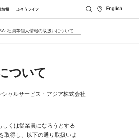
English
業情報
ふそうライフ
クイックリンク
ふそう_ショップ
FSA: 社員等個人情報の取扱いについて
ス カスタマーサポート
キューマニュアル・電池の回収・リ
ボディビルダーポータ
せ
クル
ルサイト
中古車
カタログ請求
いについて
Super Great
大型トラック
ンシャルサービス・アジア株式会社
もしくは従業員になろうとする
を取得し、以下の通り取扱いま