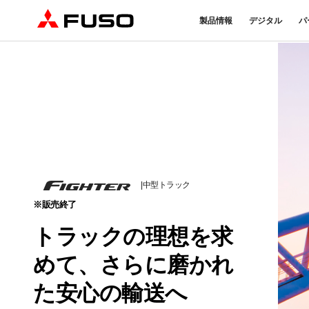
製品情報
デジタル
パ
トラック
バス
パーツ＆アクセサリー
産業用エンジン
DTFSA企業情報
eモビリティ
サービス
オンラインパーツショップに
プライバシーポリシー
純正メンテ
ついて
DTFSA: 社員等個人情報の取
検・点検
三菱ふそう純正部品
反社会的勢力に対する基本方針
FUSO VAL
ふそうバリューパーツ
指定信用情報機関
純正アクセサリー
純正油脂ケミカル
|
中型トラック
eCanter
Canter
純正リマニ部品
小型EVトラック
小型トラック
※販売終了
トラックの理想を求
めて、さらに磨かれ
た安心の輸送へ