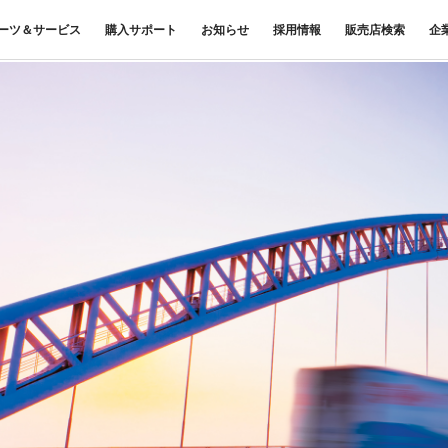
ーツ＆サービス
購入サポート
お知らせ
採用情報
販売店検索
企
中古車
ニュースリリース
商品案内
材料調査・分析サービス
FUSOリース
三菱
企業からのお知らせ
FUSOリー
レス
ナンス・車
FUSOパワーリース
ふそうの高品質調査 マテリア
お客様へのお知らせ
重要なお知ら
サイ
扱いについて
FUSOあんしんリース
ルラボ
リコール情報
UE
FUSOマイレージリース
大型車脱輪事故防止活動について
オートリース
トラックコネクト
WISE Systems
オートローン
& バスコネクト
デジタル製品
FUSO VALUE
Canter EX
テレマティクスソリュー
Fighter（販売終了モデル）
ラフィットプラス
ション
小型トラック
中型トラック
FUSOアシスト