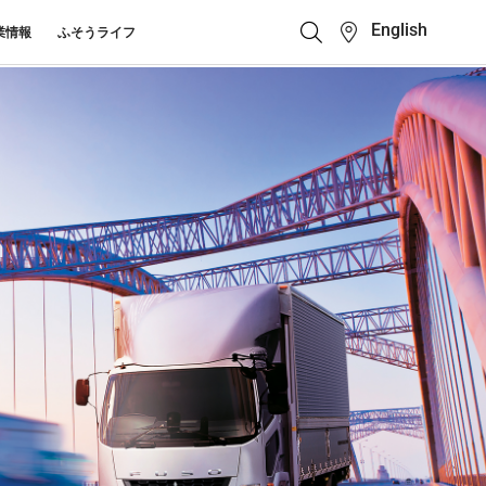
English
業情報
ふそうライフ
クイックリンク
ふそう_ショップ
ス カスタマーサポート
キューマニュアル・電池の回収・リ
ボディビルダーポータ
せ
クル
ルサイト
中古車
カタログ請求
Super Great
大型トラック