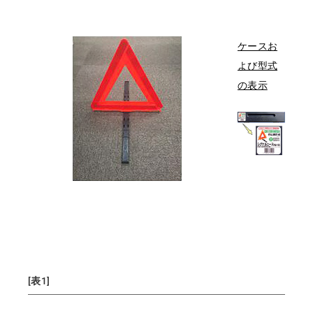
ケースお
よび型式
の表示
[表1]