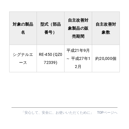
自主改善対
対象の製品
型式（部品
自主改善対
象製品の販
名
番号）
象数
売期間
平成21年9月
シグナルエ
RE-450 (QZ0
～ 平成27年1
約20,000個
ース
72339)
2月
「安心して、安全に、お使いいただくために」 TOPページへ