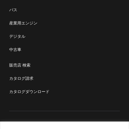
購入サポート
お問い合わせ
バス
ニュース・お知らせ
産業用エンジン
採用情報
デジタル
リコール情報
中古車
特定整備(自動車一覧表）
販売店 検索
ふそうライフ
カタログ請求
FUSOマガジン
カタログダウンロード
English