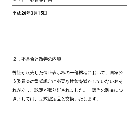
FUSOパワーリース
純正油脂ケミカル
反社会的勢力に対する基本方針
クイックリンク
三菱ふそう_ショップ
全製品
FUSOリース
お客様へのお知らせ
FUSOあんしんリース
販売店検索
純正リマニ部品
指定信用情報機関
平成28年3月15日
Canter EX
レスキューマニュアル・電池の回収・リサイクル
Fighter（販売終了モデ
ボディビルダーポータルサイト
FUSOリース カスタマーサポート
リコール情報
FUSOマイレージリース
ル）
小型トラック
中古車
重要なお知らせ
大型車脱輪事故防止活動について
企業情報
オートリース
中型トラック
カタログ請求
Aero Star
オートローン
大型バス
ふそうライフ
FUSO VALUE
２．不具合と改善の内容
ラフィットプラス
English
FUSOアシスト
弊社が販売した停止表示板の一部機種において、国家公
Super Great
安委員会の型式認定に必要な性能を満たしていないおそ
大型トラック
れがあり、認定が取り消されました。 該当の製品につ
きましては、型式認定品と交換いたします。