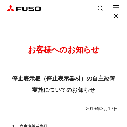
製品情報
トラック
デジタル
お客様へのお知らせ
バス
パーツ＆サービス
停止表示板（停止表示器材）の自主改善
産業用エンジン
パーツ＆アクセサリー
購入サポート
実施についてのお知らせ
eCanter
Canter
オンラインパーツショップについて
eモビリティ
トラックコネクト
WISE Systems
サービス
小型EVトラック
小型トラック
DTFSA企業情報
三菱ふそう純正部品
お知らせ
& バスコネクト
デジタル製品
純正メンテナンス・車検・点検
2016年3月17日
Rosa
Aero Queen/Ace
ふそうバリューパーツ
プライバシーポリシー
テレマティクスソリューション
中古車
材料調査・分析サービス
商品案内
小型バス
大型バス
ニュースリリース
FUSO VALUE
純正アクセサリー
採用情報
DTFSA: 社員等個人情報の取扱いについて
企業からのお知らせ
ふそうの高品質調査 マテリアルラボ
産業用エンジン
１．自主改善報告日