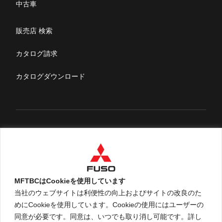
リコール情報
中古車
特定整備(自動車一覧表）
販売店 検索
ふそうライフ
カタログ請求
FUSOマガジン
カタログダウンロード
English
MFTBCはCookieを使用しています
当社のウェブサイトは利便性の向上およびサイトの改良のた
めにCookieを使用しています。Cookieの使用にはユーザーの
An ARCHION Group Company
同意が必要です。同意は、いつでも取り消し可能です。詳し