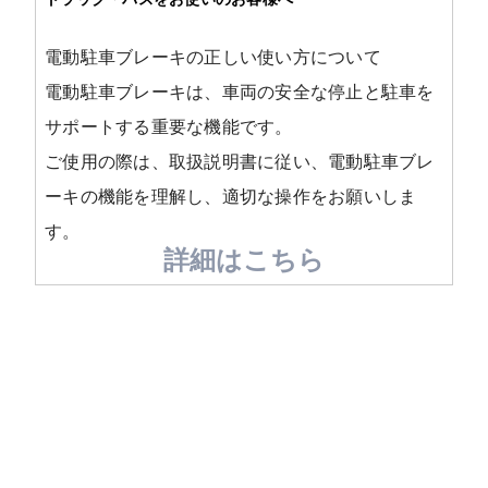
FUSOパワーリース
純正油脂ケミカル
反社会的勢力に対する基本方針
クイックリンク
三菱ふそう_ショップ
全製品
FUSOリース
お客様へのお知らせ
FUSOあんしんリース
販売店検索
純正リマニ部品
指定信用情報機関
Canter EX
電動駐車ブレーキの正しい使い方について
レスキューマニュアル・電池の回収・リサイクル
Fighter（販売終了モデ
ボディビルダーポータルサイト
FUSOリース カスタマーサポート
リコール情報
FUSOマイレージリース
ル）
小型トラック
中古車
電動駐車ブレーキは、車両の安全な停止と駐車を
重要なお知らせ
大型車脱輪事故防止活動について
企業情報
オートリース
中型トラック
カタログ請求
サポートする重要な機能です。
Aero Star
オートローン
大型バス
ご使用の際は、取扱説明書に従い、電動駐車ブレ
ふそうライフ
FUSO VALUE
ーキの機能を理解し、適切な操作をお願いしま
ラフィットプラス
す。
English
FUSOアシスト
詳細はこちら
Super Great
大型トラック