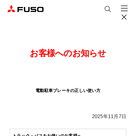
製品情報
トラック
デジタル
お客様へのお知らせ
バス
パーツ＆サービス
産業用エンジン
パーツ＆アクセサリー
購入サポート
電動駐車ブレーキの正しい使い方
eCanter
Canter
オンラインパーツショップについて
eモビリティ
トラックコネクト
WISE Systems
サービス
小型EVトラック
小型トラック
DTFSA企業情報
三菱ふそう純正部品
お知らせ
& バスコネクト
デジタル製品
純正メンテナンス・車検・点検
2025年11月7日
Rosa
Aero Queen/Ace
ふそうバリューパーツ
プライバシーポリシー
テレマティクスソリューション
中古車
材料調査・分析サービス
商品案内
小型バス
大型バス
ニュースリリース
FUSO VALUE
純正アクセサリー
採用情報
DTFSA: 社員等個人情報の取扱いについて
企業からのお知らせ
ふそうの高品質調査 マテリアルラボ
産業用エンジン
トラック・バスをお使いのお客様へ