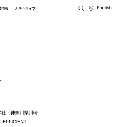
English
業情報
ふそうライフ
クイックリンク
ふそう_ショップ
ス カスタマーサポート
キューマニュアル・電池の回収・リ
ボディビルダーポータ
せ
クル
ルサイト
中古車
カタログ請求
発
Super Great
大型トラック
本社：神奈川県川崎
FICIENT