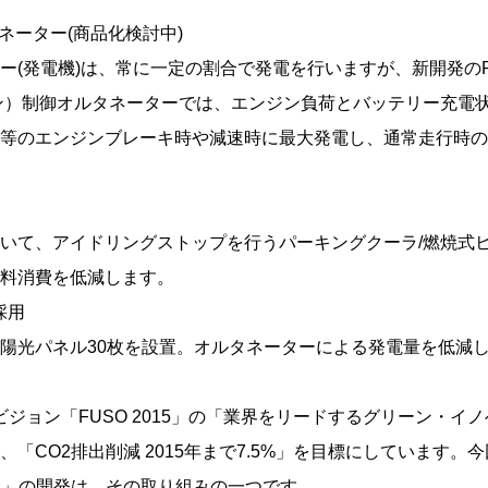
タネーター(商品化検討中)
ー(発電機)は、常に一定の割合で発電を行いますが、新開発のP
ン）制御オルタネーターでは、エンジン負荷とバッテリー充電
等のエンジンブレーキ時や減速時に最大発電し、通常走行時の
いて、アイドリングストップを行うパーキングクーラ/燃焼式
料消費を低減します。
採用
陽光パネル30枚を設置。オルタネーターによる発電量を低減
ビジョン「FUSO 2015」の「業界をリードするグリーン・イ
、「CO
2
排出削減 2015年まで7.5%」を目標にしています。今
TRUCK」の開発は、その取り組みの一つです。