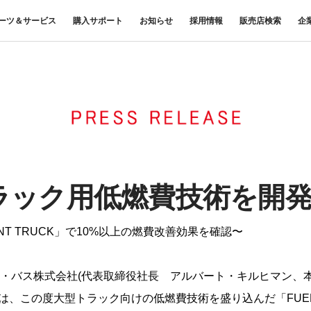
ーツ＆サービス
購入サポート
お知らせ
採用情報
販売店検索
企
中古車
ニュースリリース
商品案内
材料調査・分析サービス
FUSOリース
三菱
企業からのお知らせ
FUSOリー
レス
ナンス・車
FUSOパワーリース
ふそうの高品質調査 マテリア
お客様へのお知らせ
重要なお知ら
サイ
扱いについて
FUSOあんしんリース
ルラボ
リコール情報
UE
FUSOマイレージリース
大型車脱輪事故防止活動について
オートリース
トラックコネクト
WISE Systems
オートローン
& バスコネクト
デジタル製品
FUSO VALUE
ラック用低燃費技術を開
Canter EX
テレマティクスソリュー
Fighter（販売終了モデル）
ラフィットプラス
ション
小型トラック
中型トラック
FUSOアシスト
CIENT TRUCK」で10%以上の燃費改善効果を確認〜
・バス株式会社(代表取締役社長 アルバート・キルヒマン、
)は、この度大型トラック向けの低燃費技術を盛り込んだ「FUEL EF