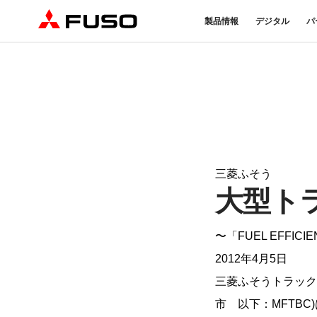
製品情報
デジタル
パ
トラック
バス
パーツ＆アクセサリー
産業用エンジン
DTFSA企業情報
eモビリティ
サービス
オンラインパーツショップに
プライバシーポリシー
純正メンテ
ついて
DTFSA: 社員等個人情報の取
検・点検
三菱ふそう純正部品
反社会的勢力に対する基本方針
FUSO VAL
ふそうバリューパーツ
指定信用情報機関
純正アクセサリー
三菱ふそう
純正油脂ケミカル
大型ト
eCanter
Canter
純正リマニ部品
小型EVトラック
小型トラック
〜「FUEL EFFI
2012年4月5日
三菱ふそうトラック
市 以下：MFTBC