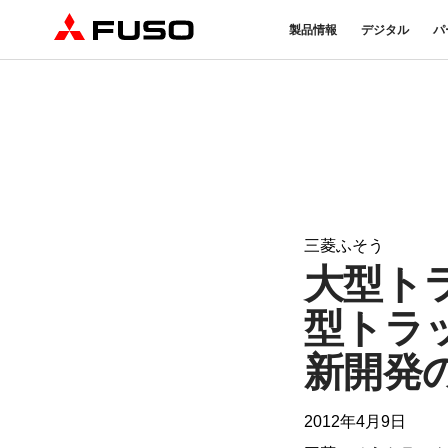
製品情報
デジタル
パ
トラック
バス
パーツ＆アクセサリー
産業用エンジン
DTFSA企業情報
eモビリティ
サービス
オンラインパーツショップに
プライバシーポリシー
純正メンテ
ついて
DTFSA: 社員等個人情報の取
検・点検
三菱ふそう純正部品
反社会的勢力に対する基本方針
FUSO VAL
ふそうバリューパーツ
指定信用情報機関
純正アクセサリー
三菱ふそう
純正油脂ケミカル
大型ト
eCanter
Canter
純正リマニ部品
小型EVトラック
小型トラック
型トラ
新開発
2012年4月9日