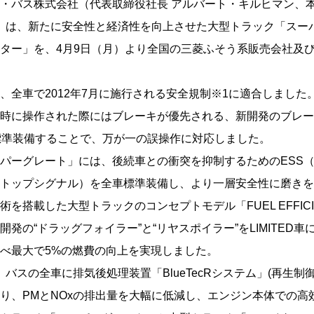
・バス株式会社（代表取締役社長 アルバート・キルヒマン、
C）は、新たに安全性と経済性を向上させた大型トラック「スー
ター」を、4月9日（月）より全国の三菱ふそう系販売会社及び
、全車で2012年7月に施行される安全規制※1に適合しました
時に操作された際にはブレーキが優先される、新開発のブレー
標準装備することで、万が一の誤操作に対応しました。
パーグレート」には、後続車との衝突を抑制するためのESS
トップシグナル）を全車標準装備し、より一層安全性に磨きを
を搭載した大型トラックのコンセプトモデル「FUEL EFFICIE
発の“ドラッグフォイラー”と“リヤスポイラー”をLIMITED車
べ最大で5%の燃費の向上を実現しました。
、バスの全車に排気後処理装置「BlueTecRシステム」(再生制御式
り、PMとNOxの排出量を大幅に低減し、エンジン本体での高