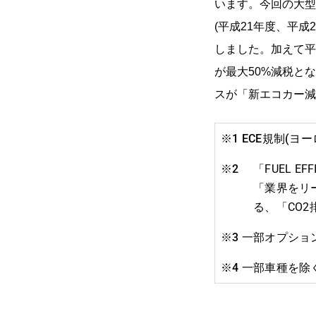
います。今回の大型
(平成21年度、平成
しました。加えて平
が最大50%減税と
スが「新エコカー減
※1 ECE規制(
※2
「FUEL E
「業界をリ
る、「CO
2
※3 一部オプショ
※4 一部車種を除