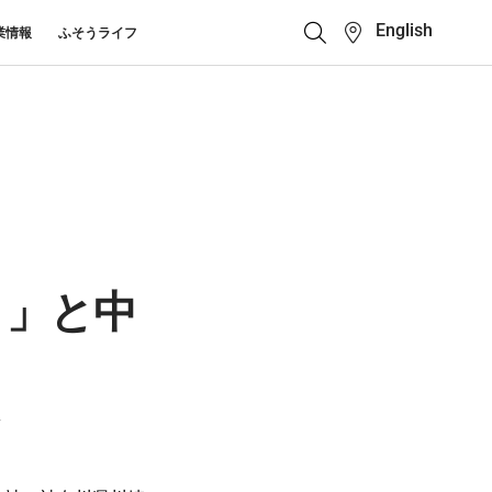
English
業情報
ふそうライフ
クイックリンク
ふそう_ショップ
ス カスタマーサポート
キューマニュアル・電池の回収・リ
ボディビルダーポータ
せ
クル
ルサイト
中古車
カタログ請求
ト」と中
Super Great
大型トラック