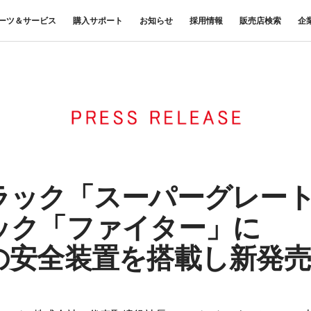
ーツ＆サービス
購入サポート
お知らせ
採用情報
販売店検索
企
中古車
ニュースリリース
商品案内
材料調査・分析サービス
FUSOリース
三菱
企業からのお知らせ
FUSOリー
レス
ナンス・車
FUSOパワーリース
ふそうの高品質調査 マテリア
お客様へのお知らせ
重要なお知ら
サイ
扱いについて
FUSOあんしんリース
ルラボ
リコール情報
UE
FUSOマイレージリース
大型車脱輪事故防止活動について
オートリース
トラックコネクト
WISE Systems
オートローン
& バスコネクト
デジタル製品
FUSO VALUE
ラック「スーパーグレー
Canter EX
テレマティクスソリュー
Fighter（販売終了モデル）
ラフィットプラス
ション
小型トラック
中型トラック
ック「ファイター」に
FUSOアシスト
の安全装置を搭載し新発売