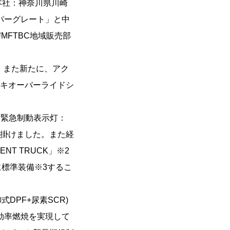
本社：神奈川県川崎
パーグレート」と中
MFTBC地域販売部
。また新たに、アク
キオーバーライドシ
（緊急制動表示灯：
掛けました。また経
NT TRUCK」※2
に標準装備※3するこ
DPF+尿素SCR)
効率燃焼を実現して