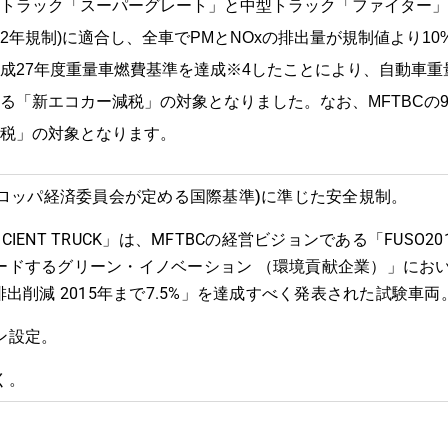
トラック「スーパーグレート」と中型トラック「ファイター」
22年規制)に適合し、全車でPMとNOxの排出量が規制値より1
成27年度重量車燃費基準を達成※4したことにより、自動車重
なる「新エコカー減税」の対象となりました。なお、MFTBCの
税」の対象となります。
ヨーロッパ経済委員会が定める国際基準)に準じた安全規制。
FFICIENT TRUCK」は、MFTBCの経営ビジョンである「FUSO
ードするグリーン・イノベーション （環境貢献企業）」にお
排出削減 2015年まで7.5%」を達成すべく発表された試験車両
ン設定。
く。