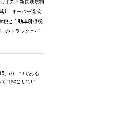
もポスト新長期規制
0%以上オーバー達成
量税と自動車所得税
9割のトラックとバ
2015」の一つである
いて目標としてい
。