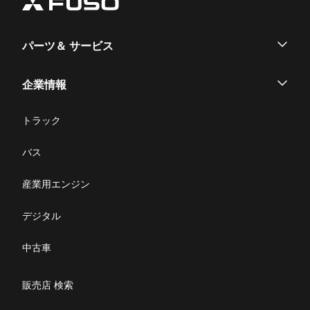
パーツ＆ サービス
パーツ
企業情報
サービス
企業情報
トラック
購入サポート
お問い合わせ
バス
ニュース・お知らせ
産業用エンジン
採用情報
デジタル
リコール情報
中古車
特定整備(自動車一覧表）
販売店 検索