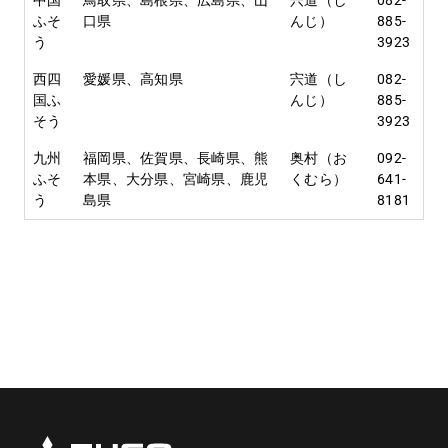
ふそ
口県
んじ）
885-
う
3923
西四
愛媛県、高知県
宍道（し
082-
国ふ
んじ）
885-
そう
3923
九州
福岡県、佐賀県、長崎県、熊
奥村（お
092-
ふそ
本県、大分県、宮崎県、鹿児
くむら）
641-
う
島県
8181