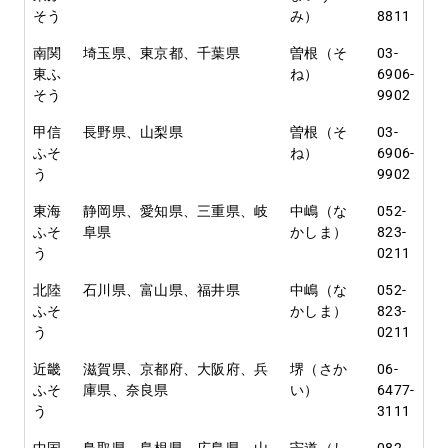
そう
み）
8811
南関
埼玉県、東京都、千葉県
曽根（そ
03-
東ふ
ね）
6906-
そう
9902
甲信
長野県、山梨県
曽根（そ
03-
ふそ
ね）
6906-
う
9902
東海
静岡県、愛知県、三重県、岐
中嶋（な
052-
ふそ
阜県
かしま）
823-
う
0211
北陸
石川県、富山県、福井県
中嶋（な
052-
ふそ
かしま）
823-
う
0211
近畿
滋賀県、京都府、大阪府、兵
堺（さか
06-
ふそ
庫県、奈良県
い）
6477-
う
3111
中国
鳥取県、島根県、広島県、山
宍道（し
082-