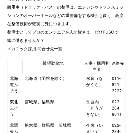
FUSOパワーリース
純正油脂ケミカル
反社会的勢力に対する基本方針
クイックリンク
三菱ふそう_ショップ
商用車（トラック・バス）の整備は、エンジンやトランスミッ
全製品
FUSOリース
お客様へのお知らせ
FUSOあんしんリース
販売店検索
純正リマニ部品
指定信用情報機関
Canter EX
ションのオーバーホールなどの重整備をする機会も多く、高度
レスキューマニュアル・電池の回収・リサイクル
Fighter（販売終了モデ
ボディビルダーポータルサイト
FUSOリース カスタマーサポート
リコール情報
FUSOマイレージリース
ル）
小型トラック
な整備技術が確実に身につきます。
中古車
重要なお知らせ
大型車脱輪事故防止活動について
企業情報
オートリース
中型トラック
整備士としてプロのエンジニアを志す皆さま、ぜひFUSOで一
カタログ請求
Aero Star
オートローン
緒に働きませんか？
大型バス
ふそうライフ
FUSO VALUE
メカニック採用 問合せ先一覧
ラフィットプラス
希望勤務地
人事・採用担
連絡先
English
FUSOアシスト
当者
Super Great
北海
北海道（函館を除く）
永倉（な
011-
大型トラック
道ふ
がくら）
821-
そう
2222
東北
宮城県、福島県
堂垣内
022-
ふそ
（どうが
284-
う
きない）
8811
北関
栃木県、群馬県、茨城県
今泉（い
022-
東ふ
まいず
284-