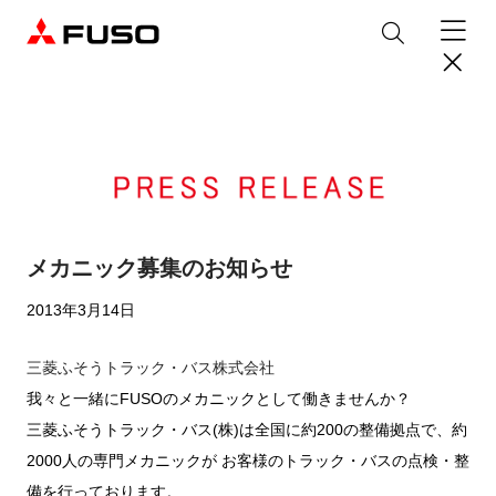
製品情報
トラック
デジタル
バス
パーツ＆サービス
メカニック募集のお知らせ
産業用エンジン
2013年3月14日
パーツ＆アクセサリー
購入サポート
eCanter
Canter
オンラインパーツショップについて
三菱ふそうトラック・バス株式会社
eモビリティ
トラックコネクト
WISE Systems
サービス
小型EVトラック
小型トラック
DTFSA企業情報
三菱ふそう純正部品
お知らせ
我々と一緒にFUSOのメカニックとして働きませんか？
& バスコネクト
デジタル製品
純正メンテナンス・車検・点検
Rosa
Aero Queen/Ace
ふそうバリューパーツ
プライバシーポリシー
三菱ふそうトラック・バス(株)は全国に約200の整備拠点で、約
テレマティクスソリューション
中古車
材料調査・分析サービス
商品案内
小型バス
大型バス
ニュースリリース
FUSO VALUE
2000人の専門メカニックが お客様のトラック・バスの点検・整
純正アクセサリー
採用情報
DTFSA: 社員等個人情報の取扱いについて
備を行っております。
企業からのお知らせ
ふそうの高品質調査 マテリアルラボ
産業用エンジン