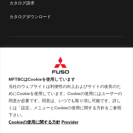
ふそうライフ
カタログ請求
FUSOマガジン
カタログダウンロード
English
MFTBCはCookieを使用しています
当社のウェブサイトは利便性の向上およびサイトの改良のた
めにCookieを使用しています。Cookieの使用にはユーザーの
An ARCHION Group Company
同意が必要です。同意は、いつでも取り消し可能です。詳し
くは「設定」メニューとCookieの使用に関する方針をご参照
下さい。
Cookieの使用に関する方針
Provider
ご利用に関して
個人情報保護についての方針