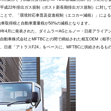
平成22年排出ガス規制（ポスト新長期排出ガス規制）に対して
たことで、「環境対応車普及促進税制（エコカー減税）」によ
動車取得税と自動車重量税が50%の減税となります。
10年4月に発表された、ダイムラーAGとルノー・日産アライア
自動車株式会社とMFTBCとの間で締結された相互OEM（相
、日産「アトラスF24」をベースに、MFTBCに供給されるも