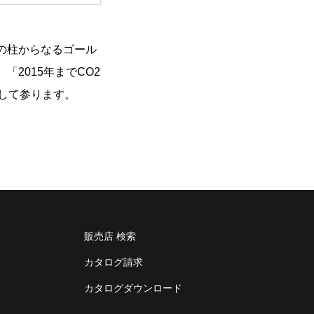
5つの柱からなるゴール
「2015年までCO
2
供して参ります。
販売店 検索
カタログ請求
カタログダウンロード