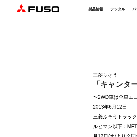
製品情報
デジタル
パ
トラック
バス
パーツ＆アクセサリー
産業用エンジン
DTFSA企業情報
eモビリティ
サービス
オンラインパーツショップに
プライバシーポリシー
純正メンテ
ついて
DTFSA: 社員等個人情報の取
検・点検
三菱ふそう純正部品
反社会的勢力に対する基本方針
FUSO VAL
ふそうバリューパーツ
指定信用情報機関
純正アクセサリー
三菱ふそう
純正油脂ケミカル
「キャンタ
eCanter
Canter
純正リマニ部品
小型EVトラック
小型トラック
〜2WD車は全車エ
2013年6月12日
三菱ふそうトラック
ルヒマン以下：MF
月12日(水)より