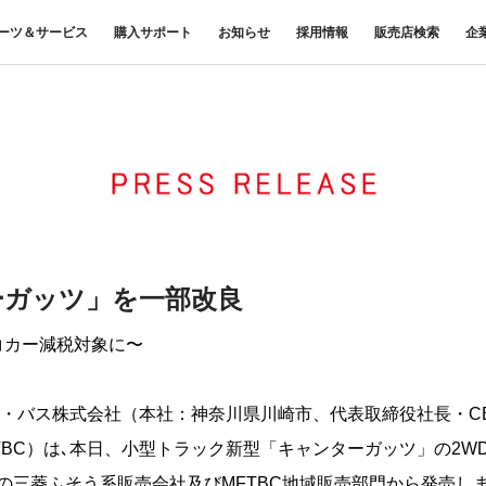
ーツ＆サービス
購入サポート
お知らせ
採用情報
販売店検索
企
中古車
ニュースリリース
商品案内
材料調査・分析サービス
FUSOリース
三菱
企業からのお知らせ
FUSOリー
レス
ナンス・車
FUSOパワーリース
ふそうの高品質調査 マテリア
お客様へのお知らせ
重要なお知ら
サイ
扱いについて
FUSOあんしんリース
ルラボ
リコール情報
UE
FUSOマイレージリース
大型車脱輪事故防止活動について
オートリース
トラックコネクト
WISE Systems
オートローン
& バスコネクト
デジタル製品
FUSO VALUE
ーガッツ」を一部改良
Canter EX
テレマティクスソリュー
Fighter（販売終了モデル）
ラフィットプラス
ション
小型トラック
中型トラック
コカー減税対象に〜
FUSOアシスト
・バス株式会社（本社：神奈川県川崎市、代表取締役社長・C
TBC）は､本日、小型トラック新型「キャンターガッツ」の2W
全国の三菱ふそう系販売会社及びMFTBC地域販売部門から発売し