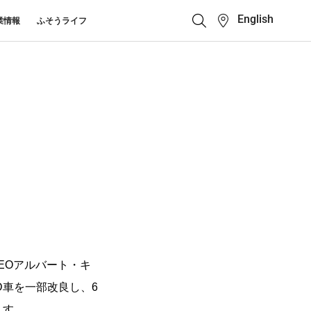
English
業情報
ふそうライフ
クイックリンク
ふそう_ショップ
ス カスタマーサポート
キューマニュアル・電池の回収・リ
ボディビルダーポータ
せ
クル
ルサイト
中古車
カタログ請求
Super Great
大型トラック
EOアルバート・キ
D車を一部改良し、6
ます。