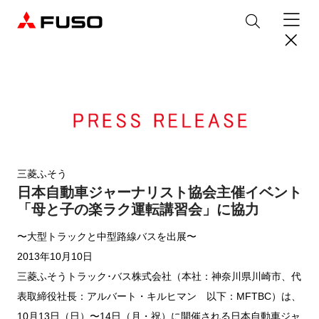
製品情報
トラック
デジタル
バス
パーツ＆サービス
三菱ふそう
日本自動車ジャーナリスト協会主催イベント
産業用エンジン
パーツ＆アクセサリー
購入サポート
「母と子の楽ラク運転講習会」に協力
eCanter
Canter
オンラインパーツショップについて
〜大型トラックと中型路線バスを出展〜
eモビリティ
トラックコネクト
WISE Systems
サービス
小型EVトラック
小型トラック
DTFSA企業情報
三菱ふそう純正部品
お知らせ
2013年10月10日
& バスコネクト
デジタル製品
純正メンテナンス・車検・点検
Rosa
Aero Queen/Ace
ふそうバリューパーツ
プライバシーポリシー
三菱ふそうトラック･バス株式会社（本社：神奈川県川崎市、代
テレマティクスソリューション
中古車
材料調査・分析サービス
商品案内
小型バス
大型バス
ニュースリリース
FUSO VALUE
表取締役社長：アルバート・キルヒマン 以下：MFTBC）は、
純正アクセサリー
採用情報
DTFSA: 社員等個人情報の取扱いについて
10月13日（日）〜14日（月・祝）に開催される日本自動車ジャ
企業からのお知らせ
ふそうの高品質調査 マテリアルラボ
産業用エンジン