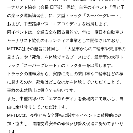
FUSOパワーリース
純正油脂ケミカル
反社会的勢力に対する基本方針
クイックリンク
三菱ふそう_ショップ
ーナリスト協会（会長 日下部 保雄）主催のイベント「母と子
全製品
FUSOリース
お客様へのお知らせ
FUSOあんしんリース
販売店検索
純正リマニ部品
指定信用情報機関
Canter EX
の楽ラク運転講習会」に、大型トラック「スーパーグレート」
レスキューマニュアル・電池の回収・リサイクル
Fighter（販売終了モデ
ボディビルダーポータルサイト
FUSOリース カスタマーサポート
リコール情報
FUSOマイレージリース
ル）
小型トラック
および、中型路線バス「エアロミディ」を出展します。
中古車
重要なお知らせ
大型車脱輪事故防止活動について
企業情報
オートリース
中型トラック
同イベントは、交通安全を図る目的で、年に一度日本自動車ジ
カタログ請求
Aero Star
オートローン
ャーナリスト協会のボランティア事業として開催されており、
大型バス
ふそうライフ
FUSO VALUE
MFTBCはその趣旨に賛同し、「大型車からの二輪車や乗用車の
見え方」や「死角」を体験できるブースにて、最新型の大型ト
ラフィットプラス
ラック「スーパーグレート」のトラクターを出展します。
English
FUSOアシスト
トラックの運転席から、実際に周囲の乗用車や二輪車はどの様
Super Great
に見えるのか、死角はどこなのかを体験していただくことで、
大型トラック
事故の未然防止に役立てる狙いです。
また、中型路線バス「エアロミディ」を会場内にて展示し、自
由に乗り降りしていただけます。
MFTBCは、今後とも安全運転に関するイベントに積極的に参
加・協力し、道路交通安全の確保及び普及促進に努めてまいり
ます。