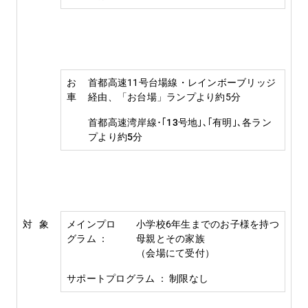
お
首都高速11号台場線・レインボーブリッジ
車
経由、「お台場」ランプより約5分
首都高速湾岸線･｢13号地｣､｢有明｣､各ラン
プより約5分
対 象
メインプロ
小学校6年生までのお子様を持つ
グラム ：
母親とその家族
（会場にて受付）
サポートプログラム ： 制限なし