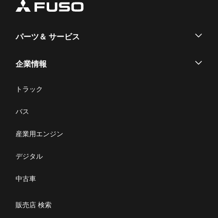
パーツ＆ サービス
パーツ
企業情報
サービス
企業情報
トラック
購入サポート
お問い合わせ
バス
ニュース・お知らせ
産業用エンジン
採用情報
デジタル
リコール情報
中古車
特定整備(自動車一覧表）
販売店 検索