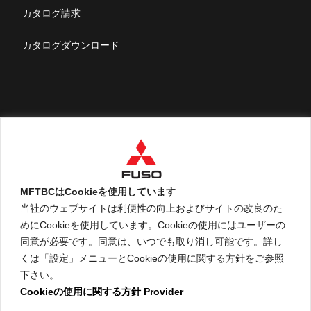
ふそうライフ
カタログ請求
FUSOマガジン
カタログダウンロード
English
MFTBCはCookieを使用しています
当社のウェブサイトは利便性の向上およびサイトの改良のた
めにCookieを使用しています。Cookieの使用にはユーザーの
An ARCHION Group Company
同意が必要です。同意は、いつでも取り消し可能です。詳し
くは「設定」メニューとCookieの使用に関する方針をご参照
下さい。
Cookieの使用に関する方針
Provider
ご利用に関して
個人情報保護についての方針