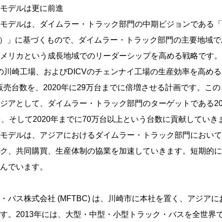
モデルは更に前進
デルは、ダイムラー・トラック部門の中期ビジョンである「DT#1
ber One）」に基づくもので、ダイムラー・トラック部門の主要地
メリカという成長地域でのリーダーシップを高める戦略です。
Cの川崎工場、およびDICVのチェンナイ工場の生産効率を高める
た販売台数を、2020年に29万台までに倍増させる計画です。こ
ジアとして、ダイムラー・トラック部門のターゲットである20
台、そして2020年までに70万台以上という台数に貢献していき
モデルは、アジアにおけるダイムラー・トラック部門において
ク、共同購買、生産体制の協業を加速していきます。短期的に
んでいます。
・バス株式会社 (MFTBC) は、川崎市に本社を置く、アジア
。2013年には、大型・中型・小型トラック・バスを全世界で合計