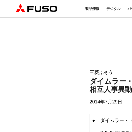
製品情報
デジタル
パ
トラック
バス
パーツ＆アクセサリー
産業用エンジン
DTFSA企業情報
eモビリティ
サービス
オンラインパーツショップに
プライバシーポリシー
純正メンテ
ついて
DTFSA: 社員等個人情報の取
検・点検
三菱ふそう純正部品
反社会的勢力に対する基本方針
FUSO VAL
ふそうバリューパーツ
指定信用情報機関
純正アクセサリー
三菱ふそう
純正油脂ケミカル
ダイムラー
eCanter
Canter
純正リマニ部品
小型EVトラック
小型トラック
相互人事異
2014年7月29日
●
ダイムラー・