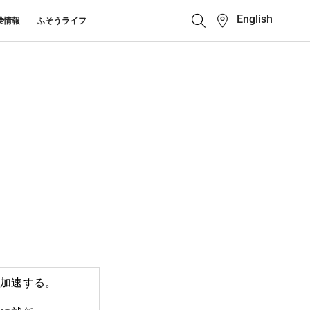
English
業情報
ふそうライフ
クイックリンク
ふそう_ショップ
ス カスタマーサポート
キューマニュアル・電池の回収・リ
ボディビルダーポータ
せ
クル
ルサイト
中古車
カタログ請求
Super Great
大型トラック
を加速する。