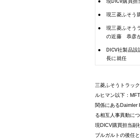
●
現DICV購
●
現三菱ふそう
●
現三菱ふそう
の近藤 恭彦が
●
DICV社製品
長に就任
三菱ふそうトラック
ルヒマン以下：MF
関係にあるDaimler I
る相互人事異動につ
現DICV購買担当
ブルガルトの後任と