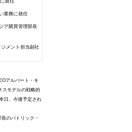
長に就任
い業務に就任
ジア購買管理部長
ネジメント担当副社
EOアルバート・キ
ネスモデルの戦略的
CV社)は、本日、今後予定され
本部長のパトリック・