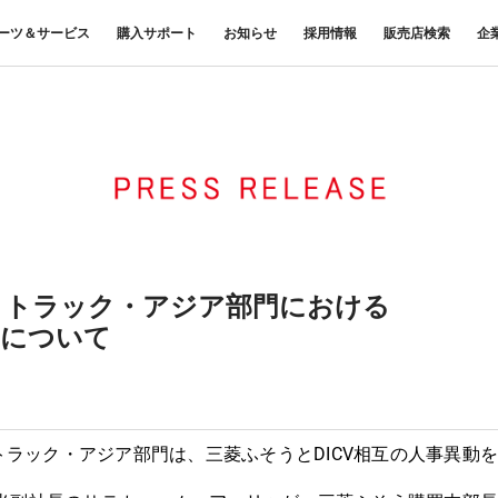
ーツ＆サービス
購入サポート
お知らせ
採用情報
販売店検索
企
中古車
ニュースリリース
商品案内
材料調査・分析サービス
FUSOリース
三菱
企業からのお知らせ
FUSOリー
レス
ナンス・車
FUSOパワーリース
ふそうの高品質調査 マテリア
お客様へのお知らせ
重要なお知ら
サイ
扱いについて
FUSOあんしんリース
ルラボ
リコール情報
UE
FUSOマイレージリース
大型車脱輪事故防止活動について
オートリース
トラックコネクト
WISE Systems
オートローン
& バスコネクト
デジタル製品
FUSO VALUE
・トラック・アジア部門における
Canter EX
テレマティクスソリュー
Fighter（販売終了モデル）
ラフィットプラス
ション
小型トラック
動について
中型トラック
FUSOアシスト
トラック・アジア部門は、三菱ふそうとDICV相互の人事異動