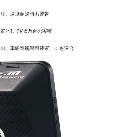
み取り、速度超過時も警告
装置として約5万台の実積
規格の「車線逸脱警報装置」にも適合