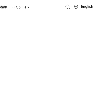
English
業情報
ふそうライフ
クイックリンク
ふそう_ショップ
ス カスタマーサポート
キューマニュアル・電池の回収・リ
ボディビルダーポータ
せ
クル
ルサイト
中古車
カタログ請求
Super Great
大型トラック