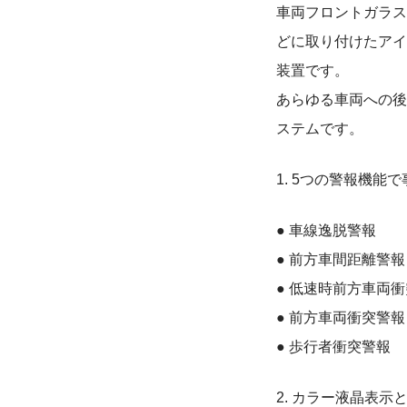
車両フロントガラス
どに取り付けたアイ
装置です。
あらゆる車両への後
ステムです。
1. 5つの警報機能
● 車線逸脱警報
● 前方車間距離警報
● 低速時前方車両
● 前方車両衝突警報
● 歩行者衝突警報
2. カラー液晶表