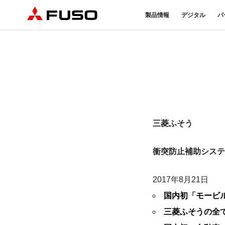
製品情報
デジタル
パ
トラック
バス
パーツ＆アクセサリー
産業用エンジン
DTFSA企業情報
eモビリティ
サービス
オンラインパーツショップに
プライバシーポリシー
純正メンテ
ついて
DTFSA: 社員等個人情報の取
検・点検
三菱ふそう純正部品
反社会的勢力に対する基本方針
FUSO VAL
ふそうバリューパーツ
指定信用情報機関
純正アクセサリー
三菱ふそう
純正油脂ケミカル
eCanter
Canter
純正リマニ部品
小型EVトラック
小型トラック
衝突防止補助システ
2017年8月21日
国内初「モービ
三菱ふそうの全