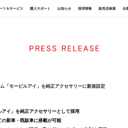
ーツ＆サービス
購入サポート
お知らせ
採用情報
販売店検索
企
中古車
ニュースリリース
商品案内
材料調査・分析サービス
FUSOリース
三菱
企業からのお知らせ
FUSOリー
レス
ナンス・車
FUSOパワーリース
ふそうの高品質調査 マテリア
お客様へのお知らせ
重要なお知ら
サイ
扱いについて
FUSOあんしんリース
ルラボ
リコール情報
UE
FUSOマイレージリース
大型車脱輪事故防止活動について
オートリース
トラックコネクト
WISE Systems
オートローン
& バスコネクト
デジタル製品
FUSO VALUE
Canter EX
テレマティクスソリュー
Fighter（販売終了モデル）
ラフィットプラス
ション
小型トラック
中型トラック
ム「モービルアイ」を純正アクセサリーに新規設定
FUSOアシスト
ルアイ」を純正アクセサリーとして採用
ての新車・既販車に搭載が可能