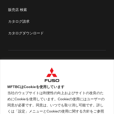
特定整備(自動車一覧表）
販売店 検索
ふそうライフ
カタログ請求
FUSOマガジン
カタログダウンロード
English
MFTBCはCookieを使用しています
当社のウェブサイトは利便性の向上およびサイトの改良のた
めにCookieを使用しています。Cookieの使用にはユーザーの
An ARCHION Group Company
同意が必要です。同意は、いつでも取り消し可能です。詳し
くは「設定」メニューとCookieの使用に関する方針をご参照