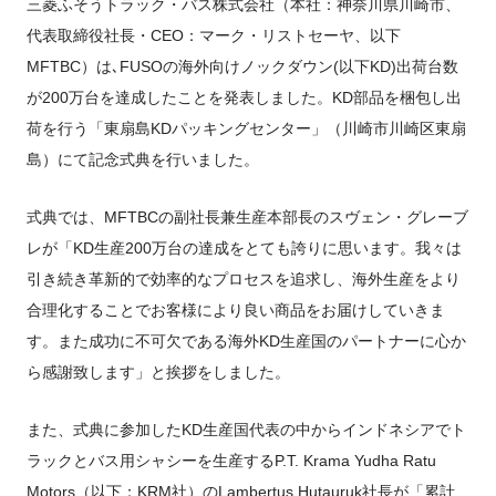
FUSOパワーリース
純正油脂ケミカル
反社会的勢力に対する基本方針
三菱ふそうトラック・バス株式会社（本社：神奈川県川崎市、
クイックリンク
三菱ふそう_ショップ
全製品
FUSOリース
お客様へのお知らせ
代表取締役社長・CEO：マーク・リストセーヤ、以下
FUSOあんしんリース
販売店検索
純正リマニ部品
指定信用情報機関
Canter EX
レスキューマニュアル・電池の回収・リサイクル
Fighter（販売終了モデ
ボディビルダーポータルサイト
FUSOリース カスタマーサポート
MFTBC）は､FUSOの海外向けノックダウン(以下KD)出荷台数
リコール情報
FUSOマイレージリース
ル）
小型トラック
中古車
が200万台を達成したことを発表しました。KD部品を梱包し出
重要なお知らせ
大型車脱輪事故防止活動について
企業情報
オートリース
中型トラック
カタログ請求
荷を行う「東扇島KDパッキングセンター」（川崎市川崎区東扇
Aero Star
オートローン
大型バス
島）にて記念式典を行いました。
ふそうライフ
FUSO VALUE
ラフィットプラス
式典では、MFTBCの副社長兼生産本部長のスヴェン・グレーブ
English
レが「KD生産200万台の達成をとても誇りに思います。我々は
FUSOアシスト
引き続き革新的で効率的なプロセスを追求し、海外生産をより
Super Great
大型トラック
合理化することでお客様により良い商品をお届けしていきま
す。また成功に不可欠である海外KD生産国のパートナーに心か
ら感謝致します」と挨拶をしました。
また、式典に参加したKD生産国代表の中からインドネシアでト
ラックとバス用シャシーを生産するP.T. Krama Yudha Ratu
Motors（以下：KRM社）のLambertus Hutauruk社長が「累計