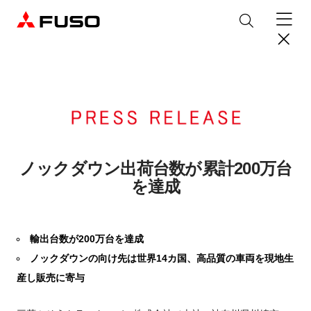
製品情報
トラック
デジタル
バス
パーツ＆サービス
ノックダウン出荷台数が累計200万台
を達成
産業用エンジン
パーツ＆アクセサリー
購入サポート
eCanter
Canter
オンラインパーツショップについて
eモビリティ
トラックコネクト
WISE Systems
輸出台数が200万台を達成
サービス
小型EVトラック
小型トラック
DTFSA企業情報
三菱ふそう純正部品
お知らせ
& バスコネクト
デジタル製品
ノックダウンの向け先は世界14カ国、高品質の車両を現地生
純正メンテナンス・車検・点検
Rosa
Aero Queen/Ace
ふそうバリューパーツ
プライバシーポリシー
テレマティクスソリューション
中古車
産し販売に寄与
材料調査・分析サービス
商品案内
小型バス
大型バス
ニュースリリース
FUSO VALUE
純正アクセサリー
採用情報
DTFSA: 社員等個人情報の取扱いについて
企業からのお知らせ
ふそうの高品質調査 マテリアルラボ
産業用エンジン