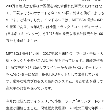
200万台達成はお客様の要望を満たす優れた商品力だけではな
く、三菱ふそうのサポートと全てのKD国に対する信頼によるも
のです」と述べました。インドネシアは、MFTBCの最大のKD
生産国であり、今年3月には小型トラック「コルトディーゼル
(日本名：キャンター)」が1975 年の発売以来累計販売台数100
万台を達成しました。
MFTBCは海外14カ国（2017年10月末時点）で小型・中型・大
型トラックと小型バスの現地生産を行っています。川崎製作所
(川崎市中原区)と部品サプライヤーから部品やコンポーネント
をKDセンターに配送、梱包しKDキットとして出荷していま
す。厳格な社内プロセスと最新のシステム、また監査を通して
高水準の品質を保っています。
今月には新たにナイジェリアで小型トラック｢キャンター｣のKD
生産が開始しました。現地販売代理店CFAO社の工場で年間500