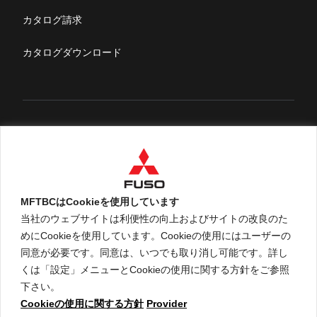
ふそうライフ
カタログ請求
FUSOマガジン
カタログダウンロード
English
MFTBCはCookieを使用しています
当社のウェブサイトは利便性の向上およびサイトの改良のた
めにCookieを使用しています。Cookieの使用にはユーザーの
An ARCHION Group Company
同意が必要です。同意は、いつでも取り消し可能です。詳し
くは「設定」メニューとCookieの使用に関する方針をご参照
下さい。
Cookieの使用に関する方針
Provider