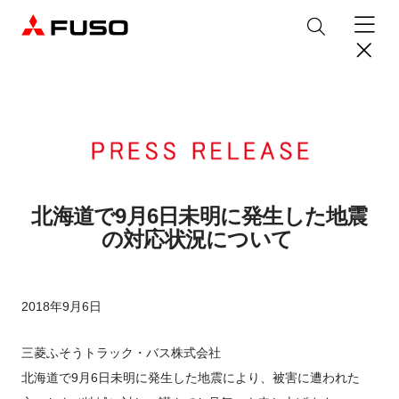
製品情報
トラック
デジタル
バス
パーツ＆サービス
北海道で9月6日未明に発生した地震
の対応状況について
産業用エンジン
パーツ＆アクセサリー
購入サポート
eCanter
Canter
オンラインパーツショップについて
eモビリティ
トラックコネクト
WISE Systems
2018年9月6日
サービス
小型EVトラック
小型トラック
DTFSA企業情報
三菱ふそう純正部品
お知らせ
& バスコネクト
デジタル製品
純正メンテナンス・車検・点検
Rosa
Aero Queen/Ace
ふそうバリューパーツ
プライバシーポリシー
テレマティクスソリューション
三菱ふそうトラック・バス株式会社
中古車
材料調査・分析サービス
商品案内
小型バス
大型バス
ニュースリリース
FUSO VALUE
純正アクセサリー
採用情報
DTFSA: 社員等個人情報の取扱いについて
北海道で9月6日未明に発生した地震により、被害に遭われた
企業からのお知らせ
ふそうの高品質調査 マテリアルラボ
産業用エンジン