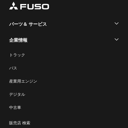
パーツ＆ サービス
パーツ
企業情報
サービス
企業情報
トラック
購入サポート
お問い合わせ
バス
ニュース・お知らせ
産業用エンジン
採用情報
デジタル
リコール情報
中古車
特定整備(自動車一覧表）
販売店 検索