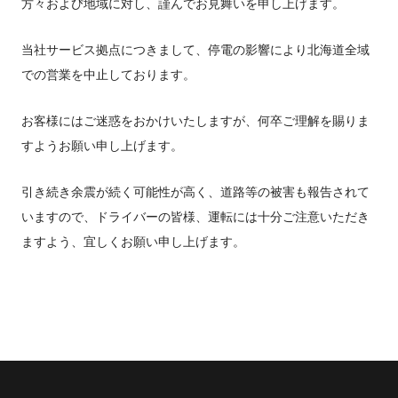
FUSOパワーリース
純正油脂ケミカル
反社会的勢力に対する基本方針
方々および地域に対し、謹んでお見舞いを申し上げます。
クイックリンク
三菱ふそう_ショップ
全製品
FUSOリース
お客様へのお知らせ
FUSOあんしんリース
販売店検索
純正リマニ部品
指定信用情報機関
Canter EX
レスキューマニュアル・電池の回収・リサイクル
Fighter（販売終了モデ
当社サービス拠点につきまして、停電の影響により北海道全域
ボディビルダーポータルサイト
FUSOリース カスタマーサポート
リコール情報
FUSOマイレージリース
ル）
小型トラック
での営業を中止しております。
中古車
重要なお知らせ
大型車脱輪事故防止活動について
企業情報
オートリース
中型トラック
カタログ請求
Aero Star
オートローン
お客様にはご迷惑をおかけいたしますが、何卒ご理解を賜りま
大型バス
ふそうライフ
FUSO VALUE
すようお願い申し上げます。
ラフィットプラス
引き続き余震が続く可能性が高く、道路等の被害も報告されて
English
FUSOアシスト
いますので、ドライバーの皆様、運転には十分ご注意いただき
Super Great
ますよう、宜しくお願い申し上げます。
大型トラック