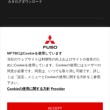
カタログダウンロード
English
MFTBCはCookieを使用しています
当社のウェブサイトは利便性の向上およびサイトの改良のた
めにCookieを使用しています。Cookieの使用にはユーザーの
An ARCHION Group Company
同意が必要です。同意は、いつでも取り消し可能です。詳し
くは「設定」メニューとCookieの使用に関する方針をご参照
下さい。
Cookieの使用に関する方針
Provider
ご利用に関して
個人情報保護についての方針
Cookieの使用に関する方針
コネクテッドビークルデータポリシー
ACCEPT