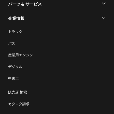
パーツ＆ サービス
パーツ
企業情報
サービス
企業情報
トラック
購入サポート
お問い合わせ
バス
ニュース・お知らせ
産業用エンジン
採用情報
デジタル
リコール情報
中古車
特定整備(自動車一覧表）
販売店 検索
ふそうライフ
カタログ請求
FUSOマガジン