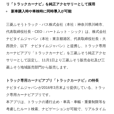
FUSOパワーリース
純正油脂ケミカル
反社会的勢力に対する基本方針
クイックリンク
リ「トラックカーナビ」を純正アクセサリーとして採用
三菱ふそう_ショップ
全製品
FUSOリース
お客様へのお知らせ
FUSOあんしんリース
販売店検索
純正リマニ部品
指定信用情報機関
新車購入時や車検時に同時導入が可能
Canter EX
レスキューマニュアル・電池の回収・リサイクル
Fighter（販売終了モデ
ボディビルダーポータルサイト
FUSOリース カスタマーサポート
リコール情報
FUSOマイレージリース
ル）
小型トラック
中古車
重要なお知らせ
大型車脱輪事故防止活動について
三菱ふそうトラック・バス株式会社（本社：神奈川県川崎市、
企業情報
オートリース
中型トラック
カタログ請求
Aero Star
代表取締役社長・CEO：ハートムット・シック）は、株式会社
オートローン
大型バス
ナビタイムジャパン（本社：東京都港区、代表取締役社長：大
ふそうライフ
FUSO VALUE
西啓介、以下 ナビタイムジャパン）と提携し、トラック専用
ラフィットプラス
カーナビアプリ「トラックカーナビ」を三菱ふそう純正アクセ
English
FUSOアシスト
サリーとして設定し、11月1日より三菱ふそう販売会社及び三
Super Great
菱ふそう地域販売部門から販売します。
大型トラック
トラック専用カーナビアプリ「トラックカーナビ」の特長
ナビタイムジャパンが2016年3月末より提供している、トラッ
ク専用カーナビアプリです。
本アプリは、トラックの通行止め・車高・車幅・重量制限等を
考慮したルート検索、ナビゲーションが可能で、リアルタイム