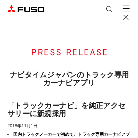
製品情報
トラック
デジタル
バス
パーツ＆サービス
ナビタイムジャパンのトラック専用
カーナビアプリ
産業用エンジン
パーツ＆アクセサリー
購入サポート
eCanter
Canter
オンラインパーツショップについて
「トラックカーナビ」を純正アクセ
eモビリティ
トラックコネクト
WISE Systems
サービス
小型EVトラック
小型トラック
DTFSA企業情報
三菱ふそう純正部品
お知らせ
& バスコネクト
サリーに新規採用
デジタル製品
純正メンテナンス・車検・点検
Rosa
Aero Queen/Ace
ふそうバリューパーツ
プライバシーポリシー
テレマティクスソリューション
中古車
材料調査・分析サービス
2018年11月1日
商品案内
小型バス
大型バス
ニュースリリース
FUSO VALUE
純正アクセサリー
採用情報
DTFSA: 社員等個人情報の取扱いについて
国内トラックメーカーで初めて、トラック専用カーナビアプ
企業からのお知らせ
ふそうの高品質調査 マテリアルラボ
産業用エンジン