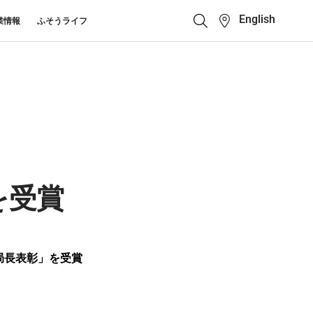
English
業情報
ふそうライフ
クイックリンク
ふそう_ショップ
ス カスタマーサポート
キューマニュアル・電池の回収・リ
ボディビルダーポータ
せ
クル
ルサイト
中古車
カタログ請求
を受賞
Super Great
大型トラック
局長表彰」を受賞