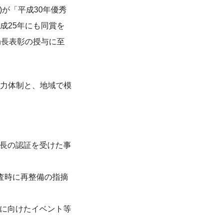
)が「平成30年優秀
成25年にも同賞を
局長表彰の授与に至
力体制と、地域で模
局長の認証を受けた事
検査時に再整備の指摘
進に向けたイベント等