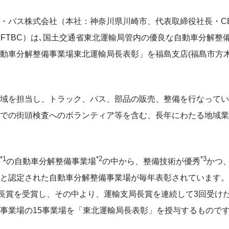
・バス株式会社（本社：神奈川県川崎市、代表取締役社長・C
MFTBC）は､国土交通省東北運輸局管内の優良な自動車分解整
動車分解整備事業場東北運輸局長表彰」を福島支店(福島市方木
域を担当し、トラック、バス、部品の販売、整備を行なってい
での街頭検査へのボランティア等を含む、長年にわたる地域業
*1
*2
*3
の自動車分解整備事業場
の中から、整備技術が優秀
かつ
と認定された自動車分解整備事業場が毎年表彰されています。
局長賞を受賞し、その中より、運輸支局長賞を連続して3回受け
事業場の15事業場を「東北運輸局長表彰」を授与するもので