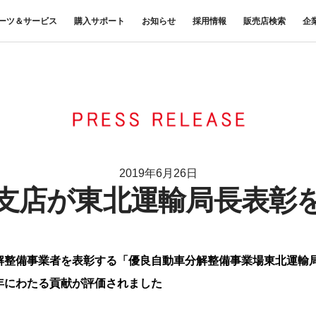
ーツ＆サービス
購入サポート
お知らせ
採用情報
販売店検索
企
中古車
ニュースリリース
商品案内
材料調査・分析サービス
FUSOリース
三菱
企業からのお知らせ
FUSOリー
レス
ナンス・車
FUSOパワーリース
ふそうの高品質調査 マテリア
お客様へのお知らせ
重要なお知ら
サイ
扱いについて
FUSOあんしんリース
ルラボ
リコール情報
UE
FUSOマイレージリース
大型車脱輪事故防止活動について
オートリース
トラックコネクト
WISE Systems
オートローン
& バスコネクト
2019年6月26日
デジタル製品
FUSO VALUE
支店が東北運輸局長表彰
Canter EX
テレマティクスソリュー
Fighter（販売終了モデル）
ラフィットプラス
ション
小型トラック
中型トラック
FUSOアシスト
解整備事業者を表彰する「優良自動車分解整備事業場東北運輸
年にわたる貢献が評価されました