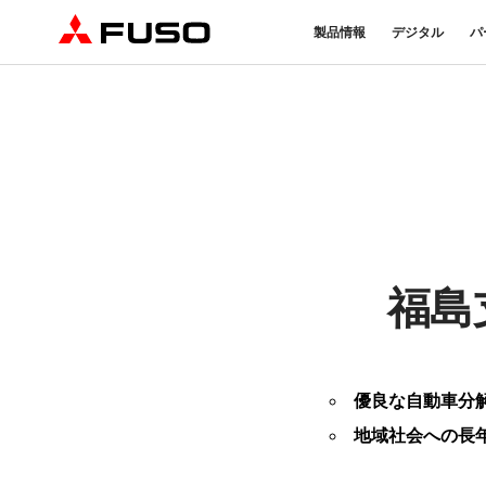
製品情報
デジタル
パ
トラック
バス
パーツ＆アクセサリー
産業用エンジン
DTFSA企業情報
eモビリティ
サービス
オンラインパーツショップに
プライバシーポリシー
純正メンテ
ついて
DTFSA: 社員等個人情報の取
検・点検
三菱ふそう純正部品
反社会的勢力に対する基本方針
FUSO VAL
ふそうバリューパーツ
指定信用情報機関
純正アクセサリー
純正油脂ケミカル
福島
eCanter
Canter
純正リマニ部品
小型EVトラック
小型トラック
優良な自動車分
地域社会への長