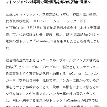
FUSOパワーリース
純正油脂ケミカル
反社会的勢力に対する基本方針
ィトン ジャパン社専属で同社商品を都内各店舗に運搬へ
クイックリンク
三菱ふそう_ショップ
全製品
FUSOリース
お客様へのお知らせ
FUSOあんしんリース
販売店検索
純正リマニ部品
指定信用情報機関
Canter EX
レスキューマニュアル・電池の回収・リサイクル
Fighter（販売終了モデ
ボディビルダーポータルサイト
FUSOリース カスタマーサポート
三菱ふそうトラック・バス株式会社（本社：神奈川県川崎市、
リコール情報
FUSOマイレージリース
ル）
小型トラック
中古車
代表取締役社長・CEO：ハートムット・シック、以下
重要なお知らせ
大型車脱輪事故防止活動について
企業情報
オートリース
中型トラック
カタログ請求
MFTBC）は、7月23日に東京納品代行株式会社（本社：千葉県
Aero Star
オートローン
大型バス
市川市、代表取締役社長：伊藤 裕之、以下 東京納品代行）へ
ふそうライフ
FUSO VALUE
電気小型トラック「eCanter」2台を納車したことを発表しまし
ラフィットプラス
た。
English
FUSOアシスト
総合物流企業であるセンコーグループホールディングス株式会
Super Great
大型トラック
社(以下 センコーグループ)のグループ会社としてファッション
物流事業を担う東京納品代行へ納車する「eCanter」は、ハン
ガー車（衣料品専用車）仕様です。ハンガーに掛かっている洋
服をそのまま積載することで、段ボール梱包による衣類などの
シワを防ぐことが出来ます。ハンガー車仕様の電気トラック
は、同社へ納車する電気小型トラック「eCanter」が日本で初
めてとなり、ルイ・ヴィトン ジャパン株式会社専属として同社