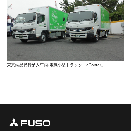
東京納品代行納入車両-電気小型トラック「eCanter」