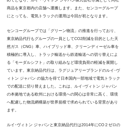
商品を東京都内の店舗へ運搬します。また、センコーグループ
にとっても、電気トラックの運用は今回が初となります。
センコーグループでは「グリーン物流」の推進を行っており、
東京納品代行もグループの一員としてCO2削減を目的とした天
然ガス（CNG）車、ハイブリッド車、クリーンディーゼル車を
積極的に導入し、トラック輸送から鉄道輸送への切り替えによ
る「モーダルシフト」の取り組みなど環境負荷の軽減を展開し
ています。東京納品代行は、ラグジュアリーブランドのルイ･ヴ
ィトン ジャパン の協力を得て日本国内一部地域で電気トラック
での配送に切り替えました。これは、ルイ･ヴィトン ジャパン
の本拠地である欧州における環境への関心は非常に高く、環境
へ配慮した物流網構築が世界規模で求められている背景があり
ます。
ルイ･ヴィトン ジャパンと東京納品代行は2014年にCO２ゼロの