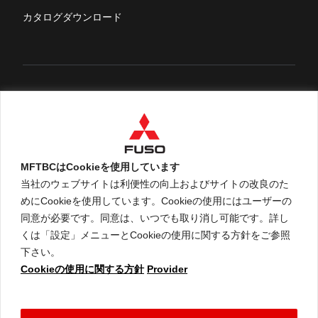
FUSOマガジン
カタログダウンロード
English
MFTBCはCookieを使用しています
当社のウェブサイトは利便性の向上およびサイトの改良のた
めにCookieを使用しています。Cookieの使用にはユーザーの
An ARCHION Group Company
同意が必要です。同意は、いつでも取り消し可能です。詳し
くは「設定」メニューとCookieの使用に関する方針をご参照
下さい。
Cookieの使用に関する方針
Provider
ご利用に関して
個人情報保護についての方針
Cookieの使用に関する方針
コネクテッドビークルデータポリシー