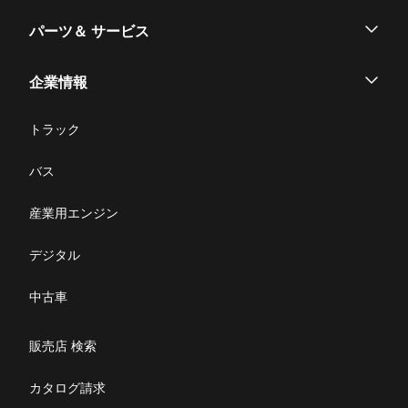
パーツ＆ サービス
パーツ
企業情報
サービス
企業情報
トラック
購入サポート
お問い合わせ
バス
ニュース・お知らせ
産業用エンジン
採用情報
デジタル
リコール情報
中古車
特定整備(自動車一覧表）
販売店 検索
ふそうライフ
カタログ請求