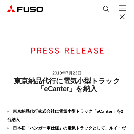
製品情報
トラック
デジタル
バス
パーツ＆サービス
2019年7月23日
東京納品代行に電気小型トラック
産業用エンジン
パーツ＆アクセサリー
購入サポート
「eCanter」を納入
eCanter
Canter
オンラインパーツショップについて
eモビリティ
トラックコネクト
WISE Systems
サービス
小型EVトラック
小型トラック
DTFSA企業情報
三菱ふそう純正部品
お知らせ
& バスコネクト
デジタル製品
東京納品代行株式会社に電気小型トラック「eCanter」を2
純正メンテナンス・車検・点検
Rosa
Aero Queen/Ace
ふそうバリューパーツ
プライバシーポリシー
テレマティクスソリューション
中古車
台納入
材料調査・分析サービス
商品案内
小型バス
大型バス
ニュースリリース
FUSO VALUE
純正アクセサリー
採用情報
DTFSA: 社員等個人情報の取扱いについて
日本初「ハンガー車仕様」の電気トラックとして、ルイ・ヴ
企業からのお知らせ
ふそうの高品質調査 マテリアルラボ
産業用エンジン