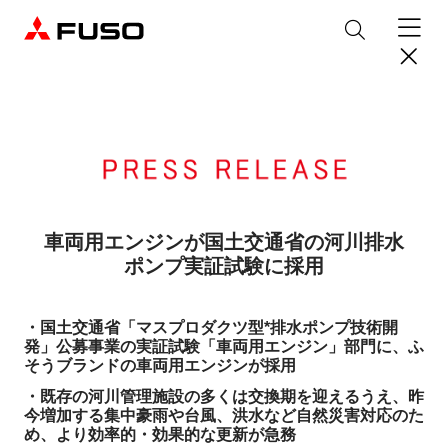
製品情報
トラック
デジタル
バス
パーツ＆サービス
車両用エンジンが国土交通省の河川排水
ポンプ実証試験に採用
産業用エンジン
パーツ＆アクセサリー
購入サポート
eCanter
Canter
オンラインパーツショップについて
・国土交通省「マスプロダクツ型*排水ポンプ技術開
eモビリティ
トラックコネクト
WISE Systems
サービス
小型EVトラック
小型トラック
発」公募事業の実証試験「車両用エンジン」部門に、ふ
DTFSA企業情報
三菱ふそう純正部品
お知らせ
& バスコネクト
そうブランドの車両用エンジンが採用
デジタル製品
純正メンテナンス・車検・点検
Rosa
Aero Queen/Ace
ふそうバリューパーツ
プライバシーポリシー
テレマティクスソリューション
・既存の河川管理施設の多くは交換期を迎えるうえ、昨
中古車
材料調査・分析サービス
商品案内
小型バス
大型バス
ニュースリリース
今増加する集中豪雨や台風、洪水など自然災害対応のた
FUSO VALUE
純正アクセサリー
採用情報
DTFSA: 社員等個人情報の取扱いについて
め、より効率的・効果的な更新が急務
企業からのお知らせ
ふそうの高品質調査 マテリアルラボ
産業用エンジン