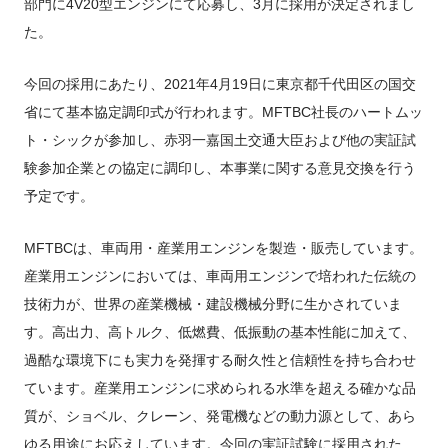
部門に4V20型エンジンにて応募し、3月に採用が決定されまし
た。
今回の採用にあたり、2021年4月19日に東京都千代田区の国交
省にて基本協定調印式が行われます。MFTBC社長のハートムッ
ト・シックが参加し、赤羽一嘉国土交通大臣および他の実証試
験参加企業との協定に調印し、本事業に関する意見交換を行う
予定です。
MFTBCは、車両用・産業用エンジンを製造・販売しています。
産業用エンジンにおいては、車両用エンジンで培われた伝統の
技術力が、世界の産業機械・建設機械分野に生かされていま
す。高出力、高トルク、低燃費、低振動の基本性能に加えて、
過酷な環境下にも実力を発揮する耐久性と信頼性を持ち合わせ
ています。産業用エンジンに求められる水準を超える確かな品
質が、ショベル、クレーン、発電機などの動力源として、あら
ゆる用途にお応えしています。今回の実証試験に採用された