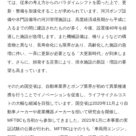
ては、従来の考え方からのパラダイムシフトを図った上で、更
新・整備を加速化することが求められています。河川ポンプ設
備や水門設備等の河川管理施設は、高度経済成長期から平成に
入るまでの間に建設されたものが多く、今後、設置後40年を経
過した施設が急増します。また機械設備は、橋りょうなどの構
造物と異なり、長寿命化にも限界があり、高齢化した施設の急
増に伴い、一斉に更新が必要となる「大更新時代」が到来しま
す。さらに、頻発する災害により、排水施設の新設・増設の要
望も高まっています。
そのため国交省は、自動車業界とポンプ業界が初めて異業種連
携を行うことでイノベーションを促進し、ライフサイクルコス
トの大幅な縮減を目指しています。国交省は2020年11月より自
動車メーカーや産業機器メーカーを招いて研究会を開催し、
MFTBCも当初から参加してきました。2021年1月に本事業の実
証試験の公募が行われ、MFTBCはそのうち「車両用エンジン」