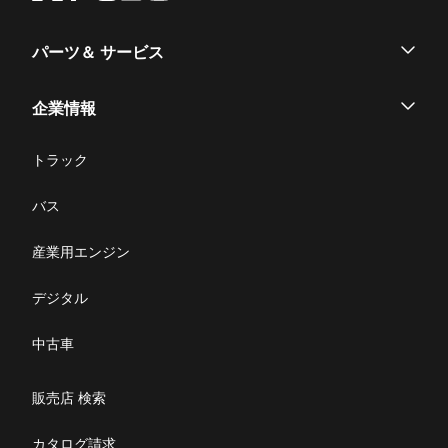
パーツ＆ サービス
パーツ
企業情報
サービス
企業情報
トラック
購入サポート
お問い合わせ
バス
ニュース・お知らせ
産業用エンジン
採用情報
デジタル
リコール情報
中古車
特定整備(自動車一覧表）
販売店 検索
ふそうライフ
カタログ請求