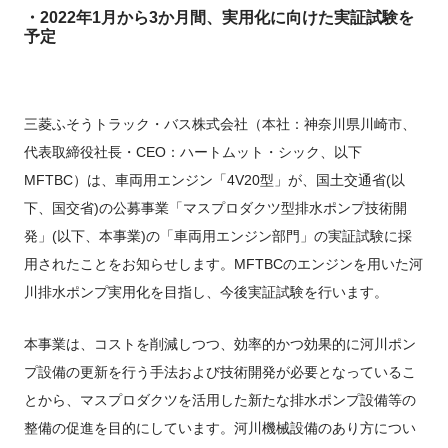
FUSOパワーリース
純正油脂ケミカル
反社会的勢力に対する基本方針
クイックリンク
・2022
年1月から3か月間、実用化に向けた実証試験を
三菱ふそう_ショップ
全製品
FUSOリース
お客様へのお知らせ
FUSOあんしんリース
販売店検索
純正リマニ部品
指定信用情報機関
予定
Canter EX
レスキューマニュアル・電池の回収・リサイクル
Fighter（販売終了モデ
ボディビルダーポータルサイト
FUSOリース カスタマーサポート
リコール情報
FUSOマイレージリース
ル）
小型トラック
中古車
重要なお知らせ
大型車脱輪事故防止活動について
企業情報
オートリース
中型トラック
カタログ請求
Aero Star
三菱ふそうトラック・バス株式会社（本社：神奈川県川崎市、
オートローン
大型バス
代表取締役社長・CEO：ハートムット・シック、以下
ふそうライフ
FUSO VALUE
MFTBC）は、車両用エンジン「4V20型」が、国土交通省(以
ラフィットプラス
下、国交省)の公募事業「マスプロダクツ型排水ポンプ技術開
English
FUSOアシスト
発」(以下、本事業)の「車両用エンジン部門」の実証試験に採
Super Great
用されたことをお知らせします。MFTBCのエンジンを用いた河
大型トラック
川排水ポンプ実用化を目指し、今後実証試験を行います。
本事業は、コストを削減しつつ、効率的かつ効果的に河川ポン
プ設備の更新を行う手法および技術開発が必要となっているこ
とから、マスプロダクツを活用した新たな排水ポンプ設備等の
整備の促進を目的にしています。河川機械設備のあり方につい