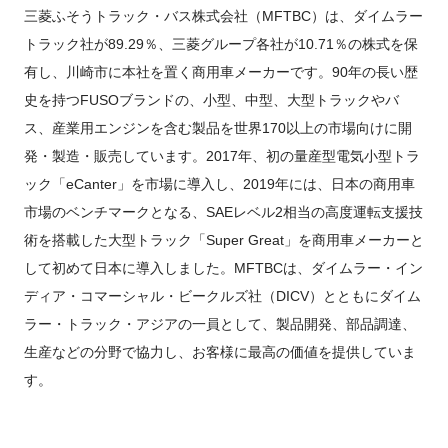
三菱ふそうトラック・バス株式会社（MFTBC）は、ダイムラー
トラック社が89.29％、三菱グループ各社が10.71％の株式を保
有し、川崎市に本社を置く商用車メーカーです。90年の長い歴
史を持つFUSOブランドの、小型、中型、大型トラックやバ
ス、産業用エンジンを含む製品を世界170以上の市場向けに開
発・製造・販売しています。2017年、初の量産型電気小型トラ
ック「eCanter」を市場に導入し、2019年には、日本の商用車
市場のベンチマークとなる、SAEレベル2相当の高度運転支援技
術を搭載した大型トラック「Super Great」を商用車メーカーと
して初めて日本に導入しました。MFTBCは、ダイムラー・イン
ディア・コマーシャル・ビークルズ社（DICV）とともにダイム
ラー・トラック・アジアの一員として、製品開発、部品調達、
生産などの分野で協力し、お客様に最高の価値を提供していま
す。