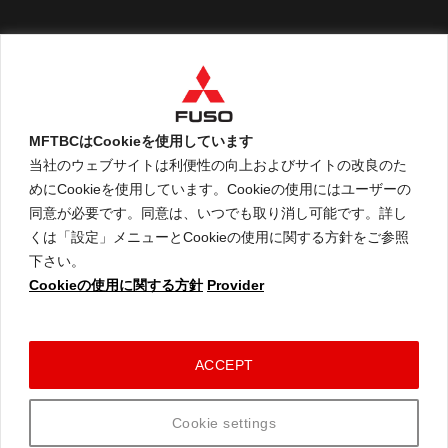
English
MFTBCはCookieを使用しています
当社のウェブサイトは利便性の向上およびサイトの改良のた
めにCookieを使用しています。Cookieの使用にはユーザーの
An ARCHION Group Company
同意が必要です。同意は、いつでも取り消し可能です。詳し
くは「設定」メニューとCookieの使用に関する方針をご参照
下さい。
Cookieの使用に関する方針
Provider
ご利用に関して
個人情報保護についての方針
Cookieの使用に関する方針
コネクテッドビークルデータポリシー
ACCEPT
© 2026 Mitsubishi Fuso Truck and Bus Corporation. All rights reserved.
Cookie settings