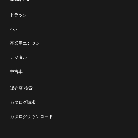
サービス
企業情報
トラック
購入サポート
お問い合わせ
バス
ニュース・お知らせ
産業用エンジン
採用情報
デジタル
リコール情報
中古車
特定整備(自動車一覧表）
販売店 検索
ふそうライフ
カタログ請求
FUSOマガジン
カタログダウンロード