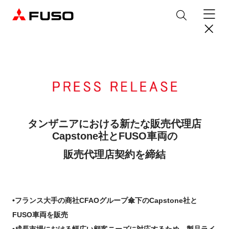
製品情報
トラック
デジタル
バス
パーツ＆サービス
タンザニアにおける新たな販売代理店
Capstone社とFUSO車両の
産業用エンジン
パーツ＆アクセサリー
購入サポート
販売代理店契約を締結
eCanter
Canter
オンラインパーツショップについて
eモビリティ
トラックコネクト
WISE Systems
サービス
小型EVトラック
小型トラック
DTFSA企業情報
三菱ふそう純正部品
お知らせ
& バスコネクト
デジタル製品
純正メンテナンス・車検・点検
Rosa
Aero Queen/Ace
ふそうバリューパーツ
プライバシーポリシー
テレマティクスソリューション
•フランス大手の商社CFAOグループ傘下のCapstone社と
中古車
材料調査・分析サービス
商品案内
小型バス
大型バス
ニュースリリース
FUSO VALUE
純正アクセサリー
採用情報
DTFSA: 社員等個人情報の取扱いについて
FUSO車両を販売
企業からのお知らせ
ふそうの高品質調査 マテリアルラボ
産業用エンジン
•成長市場における幅広い顧客ニーズに対応するため、製品ライ