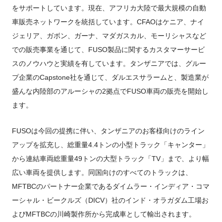
をサポートしています。現在、アフリカ大陸で最大規模の自動
車販売ネットワークを統括しています。CFAOはケニア、ナイ
ジェリア、ガボン、ガーナ、マダガスカル、モーリシャスなど
での販売事業を通じて、FUSO製品に関するカスタマーサービ
スのノウハウと実績を有しています。タンザニアでは、グルー
プ企業のCapstone社を通じて、ダルエスサラームと、製造業が
盛んな内陸部のアルーシャの2拠点でFUSO車両の販売を開始し
ます。
FUSOは今回の提携に伴い、タンザニアのお客様向けのライン
アップを拡充し、総重量4.4トンの小型トラック「キャンター」
から連結車両総重量49トンの大型トラック「TV」まで、より幅
広い車両を提供します。同国向けのすべてのトラックは、
MFTBCのパートナー企業であるダイムラー・インディア・コマ
ーシャル・ビークルズ（DICV）社のインド・オラガダム工場お
よびMFTBCの川崎製作所から完成車として輸出されます。