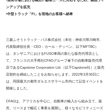
FUSOパワーリース
純正油脂ケミカル
反社会的勢力に対する基本方針
クイックリンク
三菱ふそう_ショップ
全製品
FUSOリース
ンアップを拡充
お客様へのお知らせ
FUSOあんしんリース
販売店検索
純正リマニ部品
指定信用情報機関
Canter EX
レスキューマニュアル・電池の回収・リサイクル
Fighter（販売終了モデ
•中型トラック「FI」を現地のお客様へ納車
ボディビルダーポータルサイト
FUSOリース カスタマーサポート
リコール情報
FUSOマイレージリース
ル）
小型トラック
中古車
重要なお知らせ
大型車脱輪事故防止活動について
企業情報
オートリース
中型トラック
カタログ請求
Aero Star
オートローン
大型バス
ふそうライフ
三菱ふそうトラック・バス株式会社（本社：神奈川県川崎市、
FUSO VALUE
代表取締役社長・CEO：カール・デッペン、以下MFTBC）
ラフィットプラス
は、タンザニアにおけるFUSO車両の新たな販売代理店とし
English
FUSOアシスト
て、フランスの大手商社CFAOグループ傘下の自動車販売代理
Super Great
店であるCapstone Corporation Ltd.（以下Capstone社）と販売
大型トラック
店契約を締結したことをお知らせします。2022年3月30日に
は、同国最大の都市ダルエスサラーム市内にて記念イベントを
開催しました。
CFAOは、アフリカを中心に、自動車の輸入から組み立て、販
売、リースまで幅広く事業を展開し、様々なモビリティニーズ