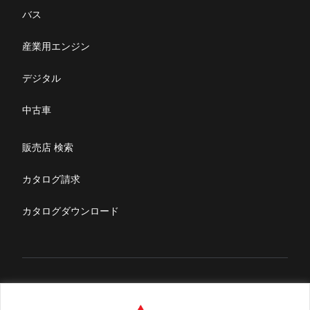
購入サポート
お問い合わせ
バス
ニュース・お知らせ
産業用エンジン
採用情報
デジタル
リコール情報
中古車
特定整備(自動車一覧表）
販売店 検索
ふそうライフ
カタログ請求
FUSOマガジン
カタログダウンロード
English