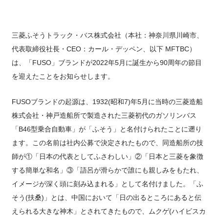
FUSOパワーリース
純正油脂ケミカル
反社会的勢力に対する基本方針
クイックリンク
三菱ふそう_ショップ
全製品
FUSOリース
お客様へのお知らせ
FUSOあんしんリース
販売店検索
純正リマニ部品
指定信用情報機関
Canter EX
レスキューマニュアル・電池の回収・リサイクル
Fighter（販売終了モデ
ボディビルダーポータルサイト
FUSOリース カスタマーサポート
リコール情報
FUSOマイレージリース
三菱ふそうトラック・バス株式会社（本社：神奈川県川崎市、
ル）
小型トラック
中古車
重要なお知らせ
大型車脱輪事故防止活動について
企業情報
オートリース
中型トラック
代表取締役社長・CEO：カール・デッペン、以下 MFTBC）
カタログ請求
Aero Star
は、「FUSO」ブランドが2022年5月に誕生から90周年の節目
オートローン
大型バス
を迎えたことをお知らせします。
ふそうライフ
FUSO VALUE
ラフィットプラス
FUSOブランドの起源は、1932(昭和7)年5月に当時の三菱造船
English
FUSOアシスト
株式会社・神戸造船所で製造された三菱初代のガソリンバス
Super Great
「B46型乗合自動車」が「ふそう」と名付けられたことに遡り
大型トラック
ます。この名前は社内公募で決定されたもので、同造船所の技
師が①「日本の代表としてふさわしい」②「日本と三菱を象徴
する簡単な和名」③「語呂が滑らかで誰にも親しみをもたれ、
イメージが深く頭に刻み込まれる」として名付けました。「ふ
そう(扶桑)」とは、中国において「日の出るところにあると伝
えられる大きな神木」とされてきたもので、ムクゲ(ハイビスカ