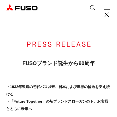
製品情報
トラック
デジタル
バス
パーツ＆サービス
FUSOブランド誕生から90周年
産業用エンジン
パーツ＆アクセサリー
購入サポート
eCanter
Canter
オンラインパーツショップについて
・1932年製造の初代バス以来、日本および世界の輸送を支え続
eモビリティ
トラックコネクト
WISE Systems
サービス
小型EVトラック
小型トラック
DTFSA企業情報
三菱ふそう純正部品
お知らせ
ける
& バスコネクト
デジタル製品
純正メンテナンス・車検・点検
Rosa
Aero Queen/Ace
ふそうバリューパーツ
プライバシーポリシー
・「Future Together」の新ブランドスローガンの下、お客様
テレマティクスソリューション
中古車
材料調査・分析サービス
商品案内
小型バス
大型バス
ニュースリリース
FUSO VALUE
とともに未来へ
純正アクセサリー
採用情報
DTFSA: 社員等個人情報の取扱いについて
企業からのお知らせ
ふそうの高品質調査 マテリアルラボ
産業用エンジン