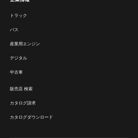
サービス
企業情報
トラック
購入サポート
お問い合わせ
バス
ニュース・お知らせ
産業用エンジン
採用情報
デジタル
リコール情報
中古車
特定整備(自動車一覧表）
販売店 検索
ふそうライフ
カタログ請求
FUSOマガジン
カタログダウンロード