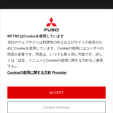
English
MFTBCはCookieを使用しています
当社のウェブサイトは利便性の向上およびサイトの改良のた
めにCookieを使用しています。Cookieの使用にはユーザーの
An ARCHION Group Company
同意が必要です。同意は、いつでも取り消し可能です。詳し
くは「設定」メニューとCookieの使用に関する方針をご参照
下さい。
Cookieの使用に関する方針
Provider
ご利用に関して
個人情報保護についての方針
Cookieの使用に関する方針
コネクテッドビークルデータポリシー
ACCEPT
© 2026 Mitsubishi Fuso Truck and Bus Corporation. All rights reserved.
Cookie settings