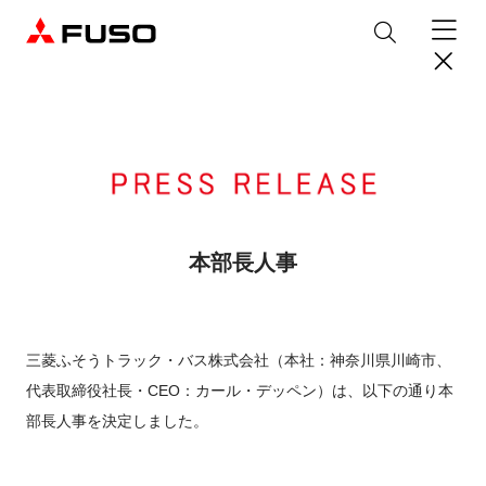
製品情報
トラック
デジタル
バス
パーツ＆サービス
本部長人事
産業用エンジン
パーツ＆アクセサリー
購入サポート
eCanter
Canter
オンラインパーツショップについて
三菱ふそうトラック・バス株式会社（本社：神奈川県川崎市、
eモビリティ
トラックコネクト
WISE Systems
サービス
小型EVトラック
小型トラック
DTFSA企業情報
三菱ふそう純正部品
お知らせ
代表取締役社長・CEO：カール・デッペン）は、以下の通り本
& バスコネクト
デジタル製品
純正メンテナンス・車検・点検
Rosa
Aero Queen/Ace
ふそうバリューパーツ
プライバシーポリシー
部長人事を決定しました。
テレマティクスソリューション
中古車
材料調査・分析サービス
商品案内
小型バス
大型バス
ニュースリリース
FUSO VALUE
純正アクセサリー
採用情報
DTFSA: 社員等個人情報の取扱いについて
企業からのお知らせ
ふそうの高品質調査 マテリアルラボ
産業用エンジン