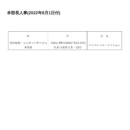
FUSOパワーリース
純正油脂ケミカル
反社会的勢力に対する基本方針
クイックリンク
三菱ふそう_ショップ
全製品
FUSOリース
お客様へのお知らせ
FUSOあんしんリース
販売店検索
純正リマニ部品
指定信用情報機関
本部長人事(2022年8月1日付)
Canter EX
レスキューマニュアル・電池の回収・リサイクル
Fighter（販売終了モデ
ボディビルダーポータルサイト
FUSOリース カスタマーサポート
リコール情報
FUSOマイレージリース
ル）
小型トラック
中古車
重要なお知らせ
大型車脱輪事故防止活動について
企業情報
オートリース
中型トラック
カタログ請求
Aero Star
オートローン
大型バス
ふそうライフ
FUSO VALUE
ラフィットプラス
English
FUSOアシスト
Super Great
大型トラック