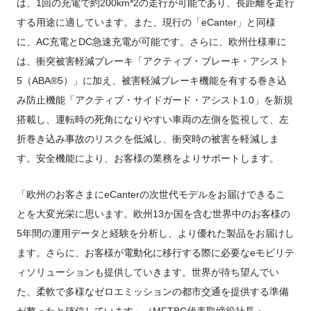
は、1回の充電で約200km*2の走行が可能であり、長距離を走行
する用途に適しています。また、現行の「eCanter」と同様
に、AC充電とDC急速充電が可能です。さらに、欧州仕様車に
は、衝突被害軽減ブレーキ「アクティブ・ブレーキ・アシスト
5（ABA®5）」に加え、被害軽減ブレーキ機能を有する巻き込
み防止機能「アクティブ・サイドガード・アシスト1.0」を新規
搭載し、運転時の死角になりやすい車両の左側を監視して、左
折巻き込み事故のリスクを低減し、衝突時の被害を軽減しま
す。安全機能により、お客様の業務をよりサポートします。
「欧州のお客さまにeCanterの次世代モデルをお届けできるこ
とを大変光栄に思います。欧州13か国を含む世界中のお客様の
5年間の運用データと経験を分析し、より優れた製品をお届けし
ます。さらに、お客様が電動化に移行する際に必要なeモビリテ
ィソリューションも提供していきます。世界が待ち望んでい
た、柔軟で多様なゼロエミッションの都市交通を提供する準備
が整ったと確信しています」（MFTBC代表取締役社長・