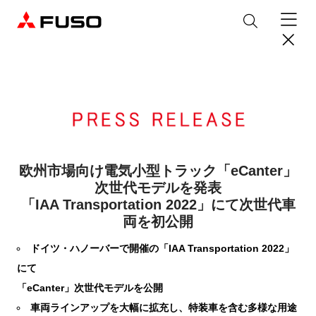
製品情報
トラック
デジタル
バス
パーツ＆サービス
欧州市場向け電気小型トラック「eCanter」
次世代モデルを発表
産業用エンジン
パーツ＆アクセサリー
「IAA Transportation 2022」にて次世代車
購入サポート
両を初公開
eCanter
Canter
オンラインパーツショップについて
eモビリティ
トラックコネクト
WISE Systems
サービス
小型EVトラック
小型トラック
DTFSA企業情報
ドイツ・ハノーバーで開催の「IAA Transportation 2022」
三菱ふそう純正部品
お知らせ
& バスコネクト
デジタル製品
にて
純正メンテナンス・車検・点検
Rosa
Aero Queen/Ace
ふそうバリューパーツ
プライバシーポリシー
テレマティクスソリューション
中古車
材料調査・分析サービス
「eCanter」次世代モデルを公開
商品案内
小型バス
大型バス
ニュースリリース
FUSO VALUE
純正アクセサリー
採用情報
DTFSA: 社員等個人情報の取扱いについて
車両ラインアップを大幅に拡充し、特装車を含む多様な用途
企業からのお知らせ
ふそうの高品質調査 マテリアルラボ
産業用エンジン