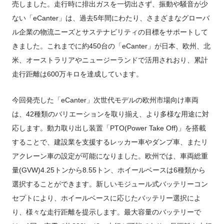
売しました。走行時に排出ガスを一切出さず、振動や騒音が少
ない「eCanter」は、過去5年間にわたり、さまざまなグローバ
ル企業の物流ニーズとサステナビリティの目標をサポートして
きました。これまでに約450台の「eCanter」が日本、欧州、北
米、オーストラリアやニュージーランドで活用されおり、累計
走行距離は600万キロを達成しています。
今回発売した「eCanter」次世代モデルの欧州市場向け車両
は、42種類のバリエーションを取り揃え、より多様な用途に対
応します。動力取り出し装置「PTO(Power Take Off)」を搭載
することで、建設業を支援するレッカー車やダンプ車、またリ
アクレーン車の設定が可能になりました。欧州では、車両総重
量(GVW)4.25トンから8.55トン、ホイールベースは6種類から
選択することができます。新しいモジュール式バッテリーコン
セプトにより、ホイールベースに応じたバッテリー選択によ
り、様々な走行距離を提示します。最大容量のバッテリーで