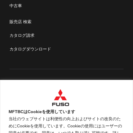
リコール情報
中古車
特定整備(自動車一覧表）
販売店 検索
ふそうライフ
カタログ請求
FUSOマガジン
カタログダウンロード
English
MFTBCはCookieを使用しています
当社のウェブサイトは利便性の向上およびサイトの改良のた
めにCookieを使用しています。Cookieの使用にはユーザーの
An ARCHION Group Company
同意が必要です。同意は、いつでも取り消し可能です。詳し