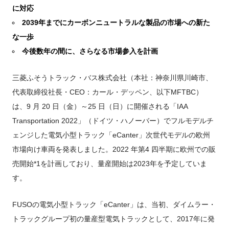
FUSOパワーリース
純正油脂ケミカル
反社会的勢力に対する基本方針
クイックリンク
に対応
三菱ふそう_ショップ
全製品
FUSOリース
お客様へのお知らせ
FUSOあんしんリース
販売店検索
純正リマニ部品
指定信用情報機関
2039年までにカーボンニュートラルな製品の市場への新た
Canter EX
レスキューマニュアル・電池の回収・リサイクル
Fighter（販売終了モデ
ボディビルダーポータルサイト
FUSOリース カスタマーサポート
リコール情報
FUSOマイレージリース
な一歩
ル）
小型トラック
中古車
重要なお知らせ
大型車脱輪事故防止活動について
企業情報
オートリース
中型トラック
今後数年の間に、さらなる市場参入を計画
カタログ請求
Aero Star
オートローン
大型バス
三菱ふそうトラック・バス株式会社（本社：神奈川県川崎市、
ふそうライフ
FUSO VALUE
代表取締役社長・CEO：カール・デッペン、以下MFTBC）
ラフィットプラス
は、9 月 20 日（金）～25 日（日）に開催される「IAA
English
FUSOアシスト
Transportation 2022」（ドイツ・ハノーバー）でフルモデルチ
Super Great
ェンジした電気小型トラック「eCanter」次世代モデルの欧州
大型トラック
市場向け車両を発表しました。2022 年第4 四半期に欧州での販
売開始*1を計画しており、量産開始は2023年を予定していま
す。
FUSOの電気小型トラック「eCanter」は、当初、ダイムラー・
トラックグループ初の量産型電気トラックとして、2017年に発