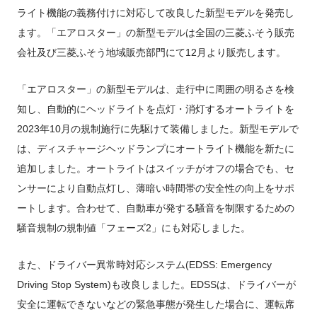
FUSOパワーリース
純正油脂ケミカル
反社会的勢力に対する基本方針
クイックリンク
ライト機能の義務付けに対応して改良した新型モデルを発売し
三菱ふそう_ショップ
全製品
FUSOリース
お客様へのお知らせ
FUSOあんしんリース
販売店検索
純正リマニ部品
指定信用情報機関
ます。「エアロスター」の新型モデルは全国の三菱ふそう販売
Canter EX
レスキューマニュアル・電池の回収・リサイクル
Fighter（販売終了モデ
ボディビルダーポータルサイト
FUSOリース カスタマーサポート
リコール情報
FUSOマイレージリース
ル）
会社及び三菱ふそう地域販売部門にて12月より販売します。
小型トラック
中古車
重要なお知らせ
大型車脱輪事故防止活動について
企業情報
オートリース
中型トラック
カタログ請求
Aero Star
「エアロスター」の新型モデルは、走行中に周囲の明るさを検
オートローン
大型バス
知し、自動的にヘッドライトを点灯・消灯するオートライトを
ふそうライフ
FUSO VALUE
2023年10月の規制施行に先駆けて装備しました。新型モデルで
ラフィットプラス
は、ディスチャージヘッドランプにオートライト機能を新たに
English
FUSOアシスト
追加しました。オートライトはスイッチがオフの場合でも、セ
Super Great
ンサーにより自動点灯し、薄暗い時間帯の安全性の向上をサポ
大型トラック
ートします。合わせて、自動車が発する騒音を制限するための
騒音規制の規制値「フェーズ2」にも対応しました。
また、ドライバー異常時対応システム(EDSS: Emergency
Driving Stop System)も改良しました。EDSSは、ドライバーが
安全に運転できないなどの緊急事態が発生した場合に、運転席