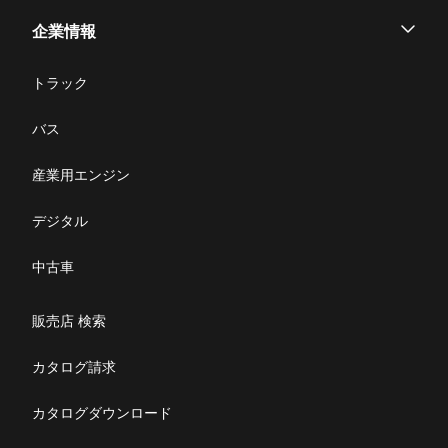
パーツ
企業情報
サービス
企業情報
トラック
購入サポート
お問い合わせ
バス
ニュース・お知らせ
産業用エンジン
採用情報
デジタル
リコール情報
中古車
特定整備(自動車一覧表）
販売店 検索
ふそうライフ
カタログ請求
FUSOマガジン
カタログダウンロード