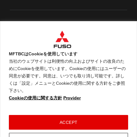
English
MFTBCはCookieを使用しています
当社のウェブサイトは利便性の向上およびサイトの改良のた
めにCookieを使用しています。Cookieの使用にはユーザーの
An ARCHION Group Company
同意が必要です。同意は、いつでも取り消し可能です。詳し
くは「設定」メニューとCookieの使用に関する方針をご参照
下さい。
Cookieの使用に関する方針
Provider
ご利用に関して
個人情報保護についての方針
Cookieの使用に関する方針
コネクテッドビークルデータポリシー
ACCEPT
© 2026 Mitsubishi Fuso Truck and Bus Corporation. All rights reserved.