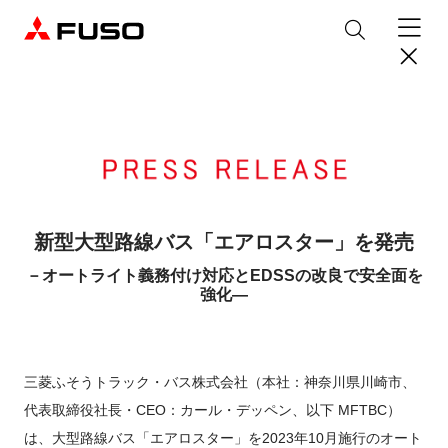
製品情報
トラック
デジタル
バス
パーツ＆サービス
新型大型路線バス「エアロスター」を発売
－オートライト義務付け対応とEDSSの改良で安全面を
産業用エンジン
パーツ＆アクセサリー
購入サポート
強化―
eCanter
Canter
オンラインパーツショップについて
eモビリティ
トラックコネクト
WISE Systems
サービス
小型EVトラック
小型トラック
DTFSA企業情報
三菱ふそう純正部品
お知らせ
& バスコネクト
デジタル製品
三菱ふそうトラック・バス株式会社（本社：神奈川県川崎市、
純正メンテナンス・車検・点検
Rosa
Aero Queen/Ace
ふそうバリューパーツ
プライバシーポリシー
テレマティクスソリューション
中古車
材料調査・分析サービス
代表取締役社長・CEO：カール・デッペン、以下 MFTBC）
商品案内
小型バス
大型バス
ニュースリリース
FUSO VALUE
純正アクセサリー
採用情報
DTFSA: 社員等個人情報の取扱いについて
は、大型路線バス「エアロスター」を2023年10月施行のオート
企業からのお知らせ
ふそうの高品質調査 マテリアルラボ
産業用エンジン