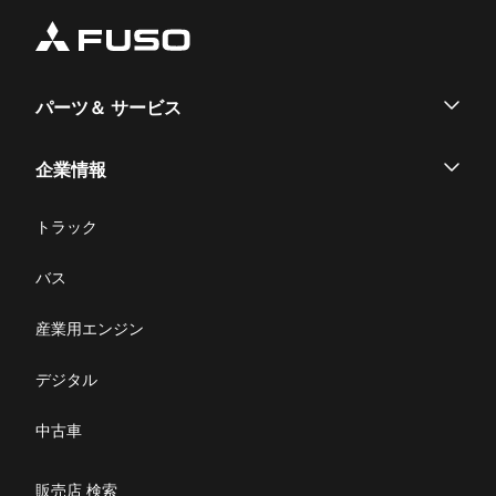
パーツ＆ サービス
パーツ
企業情報
サービス
企業情報
トラック
購入サポート
お問い合わせ
バス
ニュース・お知らせ
産業用エンジン
採用情報
デジタル
リコール情報
中古車
特定整備(自動車一覧表）
販売店 検索