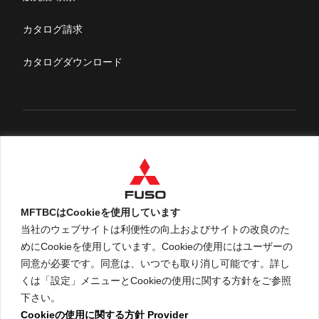
ふそうライフ
カタログ請求
FUSOマガジン
カタログダウンロード
English
MFTBCはCookieを使用しています
当社のウェブサイトは利便性の向上およびサイトの改良のた
めにCookieを使用しています。Cookieの使用にはユーザーの
An ARCHION Group Company
同意が必要です。同意は、いつでも取り消し可能です。詳し
くは「設定」メニューとCookieの使用に関する方針をご参照
下さい。
Cookieの使用に関する方針
Provider