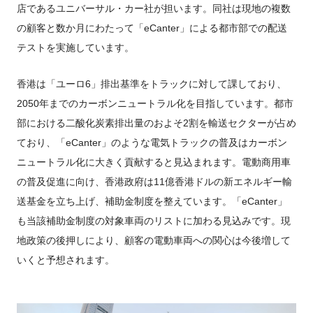
店であるユニバーサル・カー社が担います。同社は現地の複数
の顧客と数か月にわたって「eCanter」による都市部での配送
テストを実施しています。
香港は「ユーロ6」排出基準をトラックに対して課しており、
2050年までのカーボンニュートラル化を目指しています。都市
部における二酸化炭素排出量のおよそ2割を輸送セクターが占め
ており、「eCanter」のような電気トラックの普及はカーボン
ニュートラル化に大きく貢献すると見込まれます。電動商用車
の普及促進に向け、香港政府は11億香港ドルの新エネルギー輸
送基金を立ち上げ、補助金制度を整えています。「eCanter」
も当該補助金制度の対象車両のリストに加わる見込みです。現
地政策の後押しにより、顧客の電動車両への関心は今後増して
いくと予想されます。