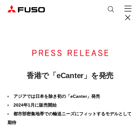
製品情報
トラック
デジタル
バス
パーツ＆サービス
香港で「eCanter」を発売
産業用エンジン
パーツ＆アクセサリー
購入サポート
アジアでは日本を除き初の「eCanter」発売
eCanter
Canter
オンラインパーツショップについて
2024年1月に販売開始
eモビリティ
トラックコネクト
WISE Systems
サービス
小型EVトラック
小型トラック
DTFSA企業情報
三菱ふそう純正部品
お知らせ
& バスコネクト
都市部密集地帯での輸送ニーズにフィットするモデルとして
デジタル製品
純正メンテナンス・車検・点検
Rosa
Aero Queen/Ace
ふそうバリューパーツ
プライバシーポリシー
テレマティクスソリューション
期待
中古車
材料調査・分析サービス
商品案内
小型バス
大型バス
ニュースリリース
FUSO VALUE
純正アクセサリー
採用情報
DTFSA: 社員等個人情報の取扱いについて
企業からのお知らせ
ふそうの高品質調査 マテリアルラボ
産業用エンジン