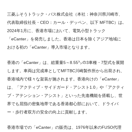
FUSOパワーリース
純正油脂ケミカル
反社会的勢力に対する基本方針
クイックリンク
三菱ふそう_ショップ
全製品
FUSOリース
お客様へのお知らせ
FUSOあんしんリース
販売店検索
純正リマニ部品
指定信用情報機関
三菱ふそうトラック・バス株式会社（本社：神奈川県川崎市、
Canter EX
レスキューマニュアル・電池の回収・リサイクル
Fighter（販売終了モデ
ボディビルダーポータルサイト
FUSOリース カスタマーサポート
リコール情報
FUSOマイレージリース
ル）
小型トラック
代表取締役社長・CEO：カール・デッペン、以下 MFTBC）は､
中古車
重要なお知らせ
大型車脱輪事故防止活動について
企業情報
オートリース
中型トラック
2024年1月に、香港市場において、電気小型トラック
カタログ請求
Aero Star
オートローン
「eCanter」を発売しました。香港は日本を除くアジア地域に
大型バス
ふそうライフ
おける初の「eCanter」導入市場となります。
FUSO VALUE
ラフィットプラス
香港の「eCanter」は、総重量5～8.55㌧の3車種・7型式を展開
English
FUSOアシスト
します。車両は完成車としてMFTBC川崎製作所から出荷され、
Super Great
香港域内で様々な架装が施されます。香港向けの「eCanter」
大型トラック
は、「アクティブ・サイドガード・アシスト1.0」や「アクティ
ブ・アテンション・アシスト」といった先進機能を搭載し、世
界でも屈指の密集地帯である香港都心部において、ドライバ
ー・歩行者双方の安全の向上に貢献します。
香港市場での「eCanter」の販売は、1976年以来のFUSO代理