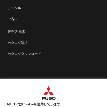
採用情報
デジタル
リコール情報
中古車
特定整備(自動車一覧表）
販売店 検索
ふそうライフ
カタログ請求
FUSOマガジン
カタログダウンロード
English
MFTBCはCookieを使用しています