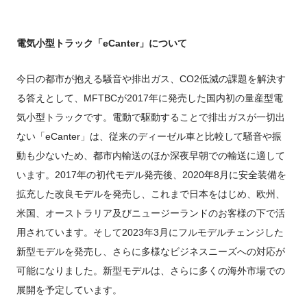
電気小型トラック「
eCanter
」について
今日の都市が抱える騒音や排出ガス、CO
2
低減の課題を解決す
る答えとして、MFTBCが2017年に発売した国内初の量産型電
気小型トラックです。電動で駆動することで排出ガスが一切出
ない「eCanter」は、従来のディーゼル車と比較して騒音や振
動も少ないため、都市内輸送のほか深夜早朝での輸送に適して
います。2017年の初代モデル発売後、2020年8月に安全装備を
拡充した改良モデルを発売し、これまで日本をはじめ、欧州、
米国、オーストラリア及びニュージーランドのお客様の下で活
用されています。そして2023年3月にフルモデルチェンジした
新型モデルを発売し、さらに多様なビジネスニーズへの対応が
可能になりました。新型モデルは、さらに多くの海外市場での
展開を予定しています。