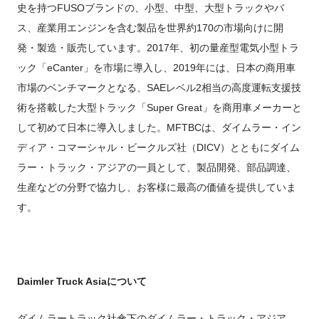
史を持つFUSOブランドの、小型、中型、大型トラックやバ
ス、産業用エンジンを含む製品を世界約170の市場向けに開
発・製造・販売しています。2017年、初の量産型電気小型トラ
ック「eCanter」を市場に導入し、2019年には、日本の商用車
市場のベンチマークとなる、SAEレベル2相当の高度運転支援技
術を搭載した大型トラック「Super Great」を商用車メーカーと
して初めて日本に導入しました。MFTBCは、ダイムラー・イン
ディア・コマーシャル・ビークルズ社（DICV）とともにダイム
ラー・トラック・アジアの一員として、製品開発、部品調達、
生産などの分野で協力し、お客様に最高の価値を提供していま
す。
Daimler Truck Asia
について
ダイムラートラック社傘下のダイムラー・トラック・アジア