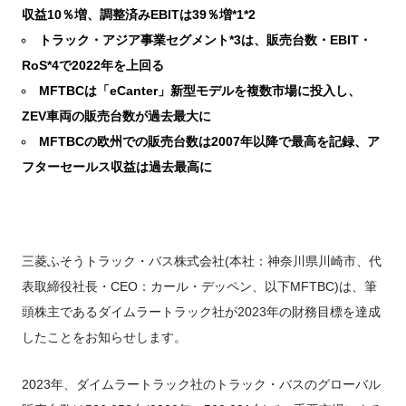
FUSOパワーリース
純正油脂ケミカル
反社会的勢力に対する基本方針
クイックリンク
収益10％増、調整済みEBITは39％増*1*2
三菱ふそう_ショップ
全製品
FUSOリース
お客様へのお知らせ
FUSOあんしんリース
販売店検索
純正リマニ部品
指定信用情報機関
トラック・アジア事業セグメント*3は、販売台数・EBIT・
Canter EX
レスキューマニュアル・電池の回収・リサイクル
Fighter（販売終了モデ
ボディビルダーポータルサイト
FUSOリース カスタマーサポート
リコール情報
FUSOマイレージリース
RoS*4で2022年を上回る
ル）
小型トラック
中古車
重要なお知らせ
大型車脱輪事故防止活動について
企業情報
オートリース
中型トラック
MFTBCは「eCanter」新型モデルを複数市場に投入し、
カタログ請求
Aero Star
ZEV車両の販売台数が過去最大に
オートローン
大型バス
MFTBCの欧州での販売台数は2007年以降で最高を記録、ア
ふそうライフ
FUSO VALUE
フターセールス収益は過去最高に
ラフィットプラス
English
FUSOアシスト
Super Great
大型トラック
三菱ふそうトラック・バス株式会社(本社：神奈川県川崎市、代
表取締役社長・CEO：カール・デッペン、以下MFTBC)は、筆
頭株主であるダイムラートラック社が2023年の財務目標を達成
したことをお知らせします。
2023年、ダイムラートラック社のトラック・バスのグローバル