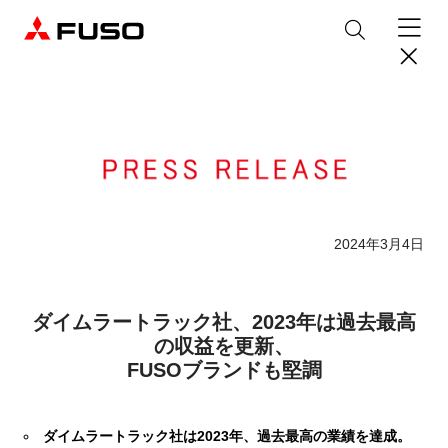
製品情報
トラック
デジタル
バス
パーツ＆サービス
2024年3月4日
産業用エンジン
パーツ＆アクセサリー
購入サポート
ダイムラートラック社、2023年は過去最高
eCanter
Canter
オンラインパーツショップについて
eモビリティ
トラックコネクト
WISE Systems
の収益を更新、
サービス
小型EVトラック
小型トラック
DTFSA企業情報
三菱ふそう純正部品
お知らせ
& バスコネクト
FUSOブランドも堅調
デジタル製品
純正メンテナンス・車検・点検
Rosa
Aero Queen/Ace
ふそうバリューパーツ
プライバシーポリシー
テレマティクスソリューション
中古車
材料調査・分析サービス
商品案内
小型バス
大型バス
ニュースリリース
FUSO VALUE
純正アクセサリー
採用情報
DTFSA: 社員等個人情報の取扱いについて
ダイムラートラック社は2023年、過去最高の業績を達成。
企業からのお知らせ
ふそうの高品質調査 マテリアルラボ
産業用エンジン