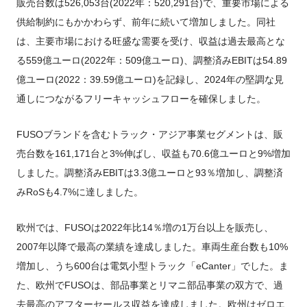
販売台数は526,053台(2022年：520,291台)で、重要市場による
供給制約にもかかわらず、前年に続いて増加しました。同社
は、主要市場における旺盛な需要を受け、収益は過去最高とな
る559億ユーロ(2022年：509億ユーロ)、調整済みEBITは54.89
億ユーロ(2022：39.59億ユーロ)を記録し、2024年の堅調な見
通しにつながるフリーキャッシュフローを確保しました。
FUSOブランドを含むトラック・アジア事業セグメントは、販
売台数を161,171台と3%伸ばし、収益も70.6億ユーロと9%増加
しました。調整済みEBITは3.3億ユーロと93％増加し、調整済
みRoSも4.7%に達しました。
欧州では、FUSOは2022年比14％増の1万台以上を販売し、
2007年以降で最高の業績を達成しました。車両生産台数も10%
増加し、うち600台は電気小型トラック「eCanter」でした。ま
た、欧州でFUSOは、部品事業とリマニ部品事業の双方で、過
去最高のアフターセールス収益を達成しました。欧州はゼロエ