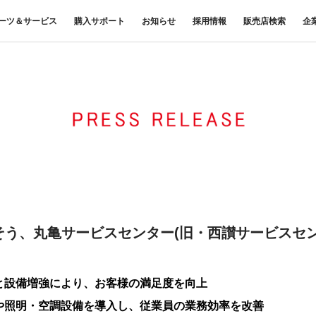
ーツ＆サービス
購入サポート
お知らせ
採用情報
販売店検索
企
中古車
プレスリリース
商品案内
材料調査・分析サービス
FUSOリース
三菱
企業からのお知らせ
FUSOリー
レス
ナンス・車
FUSOパワーリース
ふそうの高品質調査 マテリア
お客様へのお知らせ
重要なお知ら
サイ
扱いについて
FUSOあんしんリース
ルラボ
リコール情報
UE
FUSOマイレージリース
大型車脱輪事故防止活動について
オートリース
トラックコネクト
WISE Systems
オートローン
& バスコネクト
デジタル製品
FUSO VALUE
Canter EX
テレマティクスソリュー
Fighter（販売終了モデル）
ラフィットプラス
ション
小型トラック
中型トラック
FUSOアシスト
そう、丸亀サービスセンター(旧・西讃サービスセン
と設備増強により、お客様の満足度を向上
や照明・空調設備を導入し、従業員の業務効率を改善