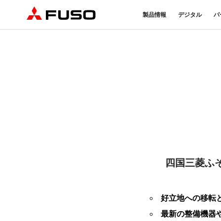
製品情報
デジタル
パ
トラック
バス
パーツ＆アクセサリー
産業用エンジン
DTFSA企業情報
eモビリティ
サービス
オンラインパーツショップに
プライバシーポリシー
純正メンテ
ついて
DTFSA: 社員等個人情報の取
検・点検
三菱ふそう純正部品
反社会的勢力に対する基本方針
FUSO VAL
ふそうバリューパーツ
指定信用情報機関
純正アクセサリー
純正油脂ケミカル
eCanter
Canter
純正リマニ部品
小型EVトラック
小型トラック
四国三菱ふ
好立地への移転
最新の整備機器