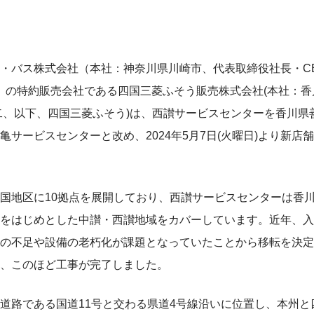
・バス株式会社（本社：神奈川県川崎市、代表取締役社長・C
C）の特約販売会社である四国三菱ふそう販売株式会社(本社：
二、以下、四国三菱ふそう)は、西讃サービスセンターを香川県
亀サービスセンターと改め、2024年5月7日(火曜日)より新店
国地区に10拠点を展開しており、西讃サービスセンターは香
をはじめとした中讃・西讃地域をカバーしています。近年、入
の不足や設備の老朽化が課題となっていたことから移転を決定し
、このほど工事が完了しました。
道路である国道11号と交わる県道4号線沿いに位置し、本州と