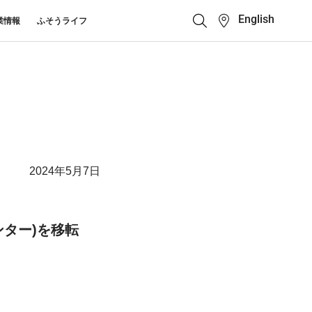
English
業情報
ふそうライフ
クイックリンク
ふそう_ショップ
ス カスタマーサポート
キューマニュアル・電池の回収・リ
ボディビルダーポータ
せ
クル
ルサイト
中古車
カタログ請求
2024年5月7日
Super Great
大型トラック
ター)を移転