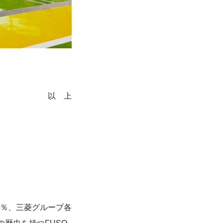
以 上
9％、三菱グループ各