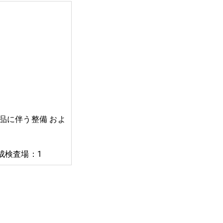
品に伴う整備 およ
成検査場：1