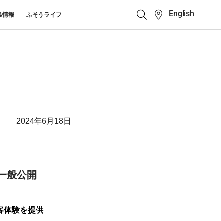
English
業情報
ふそうライフ
クイックリンク
ふそう_ショップ
ス カスタマーサポート
キューマニュアル・電池の回収・リ
ボディビルダーポータ
せ
クル
ルサイト
中古車
カタログ請求
2024年6月18日
Super Great
大型トラック
一般公開
顧客体験を提供