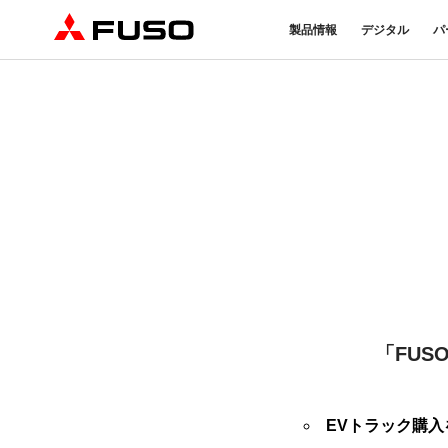
製品情報
デジタル
パ
トラック
バス
パーツ＆アクセサリー
産業用エンジン
DTFSA企業情報
eモビリティ
サービス
オンラインパーツショップに
プライバシーポリシー
純正メンテ
ついて
DTFSA: 社員等個人情報の取
検・点検
三菱ふそう純正部品
反社会的勢力に対する基本方針
FUSO VAL
ふそうバリューパーツ
指定信用情報機関
純正アクセサリー
純正油脂ケミカル
eCanter
Canter
純正リマニ部品
小型EVトラック
小型トラック
「FU
EVトラック購入