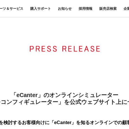
ーツ＆サービス
購入サポート
お知らせ
採用情報
販売店検索
企
中古車
プレスリリース
商品案内
材料調査・分析サービス
FUSOリース
三菱
企業からのお知らせ
FUSOリー
レス
ナンス・車
FUSOパワーリース
ふそうの高品質調査 マテリア
お客様へのお知らせ
重要なお知ら
サイ
扱いについて
FUSOあんしんリース
ルラボ
リコール情報
UE
FUSOマイレージリース
大型車脱輪事故防止活動について
オートリース
トラックコネクト
WISE Systems
オートローン
& バスコネクト
デジタル製品
FUSO VALUE
Canter EX
テレマティクスソリュー
Fighter（販売終了モデル）
ラフィットプラス
ション
小型トラック
中型トラック
FUSOアシスト
「eCanter」のオンラインシミュレーター
SOコンフィギュレーター」を公式ウェブサイト上に
を検討するお客様向けに「eCanter」を知るオンラインでの