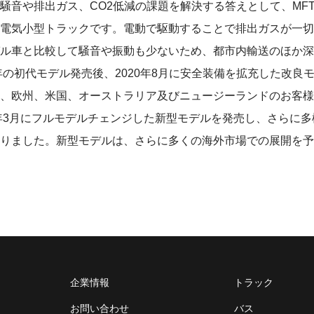
騒音や排出ガス、CO
2
低減の課題を解決する答えとして、MFTB
電気小型トラックです。電動で駆動することで排出ガスが一切出な
ル車と比較して騒音や振動も少ないため、都市内輸送のほか深
7年の初代モデル発売後、2020年8月に安全装備を拡充した改良
、欧州、米国、オーストラリア及びニュージーランドのお客様
3年3月にフルモデルチェンジした新型モデルを発売し、さらに
りました。新型モデルは、さらに多くの海外市場での展開を予
企業情報
トラック
お問い合わせ
バス