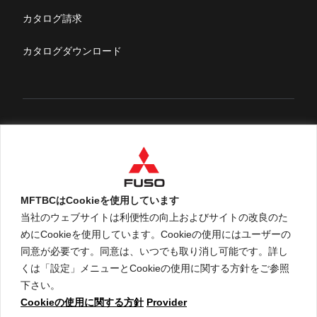
ふそうライフ
カタログ請求
FUSOマガジン
カタログダウンロード
English
MFTBCはCookieを使用しています
当社のウェブサイトは利便性の向上およびサイトの改良のた
めにCookieを使用しています。Cookieの使用にはユーザーの
An ARCHION Group Company
同意が必要です。同意は、いつでも取り消し可能です。詳し
くは「設定」メニューとCookieの使用に関する方針をご参照
下さい。
Cookieの使用に関する方針
Provider