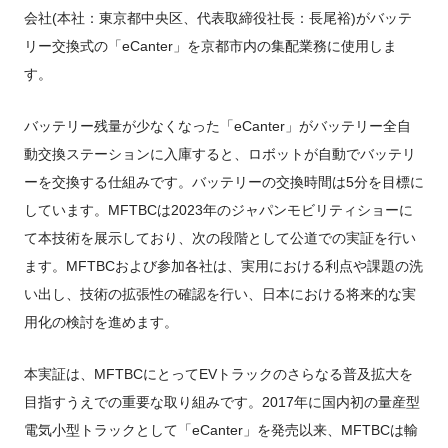
会社(本社：東京都中央区、代表取締役社長：長尾裕)がバッテ
リー交換式の「eCanter」を京都市内の集配業務に使用しま
す。
バッテリー残量が少なくなった「eCanter」がバッテリー全自
動交換ステーションに入庫すると、ロボットが自動でバッテリ
ーを交換する仕組みです。バッテリーの交換時間は5分を目標に
しています。MFTBCは2023年のジャパンモビリティショーに
て本技術を展示しており、次の段階として公道での実証を行い
ます。MFTBCおよび参加各社は、実用における利点や課題の洗
い出し、技術の拡張性の確認を行い、日本における将来的な実
用化の検討を進めます。
本実証は、MFTBCにとってEVトラックのさらなる普及拡大を
目指すうえでの重要な取り組みです。2017年に国内初の量産型
電気小型トラックとして「eCanter」を発売以来、MFTBCは輸