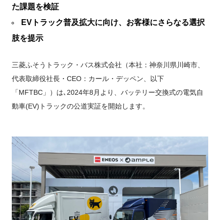
FUSOパワーリース
純正油脂ケミカル
反社会的勢力に対する基本方針
た課題を検証
クイックリンク
三菱ふそう_ショップ
全製品
FUSOリース
お客様へのお知らせ
FUSOあんしんリース
販売店検索
純正リマニ部品
指定信用情報機関
EVトラック普及拡大に向け、お客様にさらなる選択
Canter EX
レスキューマニュアル・電池の回収・リサイクル
Fighter（販売終了モデ
ボディビルダーポータルサイト
FUSOリース カスタマーサポート
リコール情報
FUSOマイレージリース
ル）
小型トラック
肢を提示
中古車
重要なお知らせ
大型車脱輪事故防止活動について
企業情報
オートリース
中型トラック
カタログ請求
Aero Star
オートローン
三菱ふそうトラック・バス株式会社（本社：神奈川県川崎市、
大型バス
ふそうライフ
代表取締役社長・CEO：カール・デッペン、以下
FUSO VALUE
「MFTBC」）は､2024年8月より、バッテリー交換式の電気自
ラフィットプラス
動車(EV)トラックの公道実証を開始します。
English
FUSOアシスト
Super Great
大型トラック