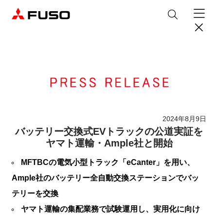
製品情報
トラック
デジタル
バス
パーツ＆サービス
2024年8月9日
バッテリー交換式EVトラックの公道実証を
産業用エンジン
パーツ＆アクセサリー
購入サポート
ヤマト運輸・Ample社と開始
eCanter
Canter
オンラインパーツショップについて
MFTBCの電気小型トラック「eCanter」を用い、
eモビリティ
トラックコネクト
WISE Systems
サービス
小型EVトラック
小型トラック
DTFSA企業情報
三菱ふそう純正部品
お知らせ
& バスコネクト
Ample社のバッテリー全自動交換ステーションでバッ
デジタル製品
純正メンテナンス・車検・点検
Rosa
Aero Queen/Ace
ふそうバリューパーツ
プライバシーポリシー
テレマティクスソリューション
テリーを交換
中古車
材料調査・分析サービス
商品案内
小型バス
大型バス
ニュースリリース
FUSO VALUE
純正アクセサリー
採用情報
DTFSA: 社員等個人情報の取扱いについて
ヤマト運輸の集配業務で試験運用し、実用化に向け
企業からのお知らせ
ふそうの高品質調査 マテリアルラボ
産業用エンジン