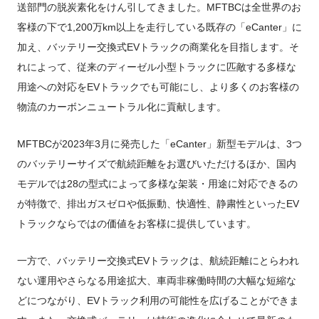
送部門の脱炭素化をけん引してきました。MFTBCは全世界のお
客様の下で1,200万km以上を走行している既存の「eCanter」に
加え、バッテリー交換式EVトラックの商業化を目指します。そ
れによって、従来のディーゼル小型トラックに匹敵する多様な
用途への対応をEVトラックでも可能にし、より多くのお客様の
物流のカーボンニュートラル化に貢献します。
MFTBCが2023年3月に発売した「eCanter」新型モデルは、3つ
のバッテリーサイズで航続距離をお選びいただけるほか、国内
モデルでは28の型式によって多様な架装・用途に対応できるの
が特徴で、排出ガスゼロや低振動、快適性、静粛性といったEV
トラックならではの価値をお客様に提供しています。
一方で、バッテリー交換式EVトラックは、航続距離にとらわれ
ない運用やさらなる用途拡大、車両非稼働時間の大幅な短縮な
どにつながり、EVトラック利用の可能性を広げることができま