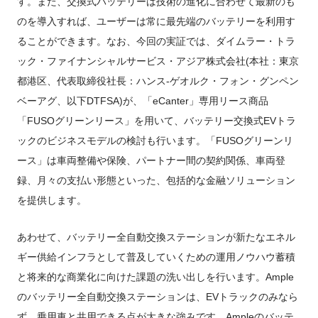
す。また、交換式バッテリーは技術の進化に合わせて最新のも
のを導入すれば、ユーザーは常に最先端のバッテリーを利用す
ることができます。なお、今回の実証では、ダイムラー・トラ
ック・ファイナンシャルサービス・アジア株式会社(本社：東京
都港区、代表取締役社長：ハンス-ゲオルク・フォン・グンペン
ベーアグ、以下DTFSA)が、「eCanter」専用リース商品
「FUSOグリーンリース」を用いて、バッテリー交換式EVトラ
ックのビジネスモデルの検討も行います。「FUSOグリーンリ
ース」は車両整備や保険、パートナー間の契約関係、車両登
録、月々の支払い形態といった、包括的な金融ソリューション
を提供します。
あわせて、バッテリー全自動交換ステーションが新たなエネル
ギー供給インフラとして普及していくための運用ノウハウ蓄積
と将来的な商業化に向けた課題の洗い出しを行います。Ample
のバッテリー全自動交換ステーションは、EVトラックのみなら
ず、乗用車と共用できる点が大きな強みです。Ampleのバッテ