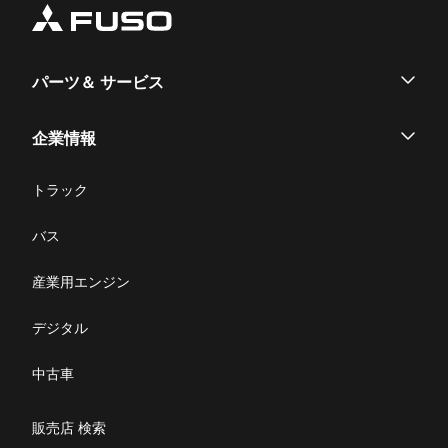
パーツ＆ サービス
パーツ
企業情報
サービス
企業情報
トラック
購入サポート
お問い合わせ
バス
ニュース・お知らせ
産業用エンジン
採用情報
デジタル
リコール情報
中古車
特定整備(自動車一覧表）
販売店 検索