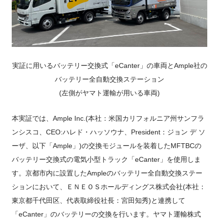
実証に用いるバッテリー交換式「eCanter」の車両とAmple社の
バッテリー全自動交換ステーション
(左側がヤマト運輸が用いる車両)
本実証では、Ample Inc.(本社：米国カリフォルニア州サンフラ
ンシスコ、CEO:ハレド・ハッソウナ、President：ジョン デ ソ
ーザ、以下「Ample」)の交換モジュールを装着したMFTBCの
バッテリー交換式の電気小型トラック「eCanter」を使用しま
す。京都市内に設置したAmpleのバッテリー全自動交換ステー
ションにおいて、ＥＮＥＯＳホールディングス株式会社(本社：
東京都千代田区、代表取締役社長：宮田知秀)と連携して
「eCanter」のバッテリーの交換を行います。ヤマト運輸株式