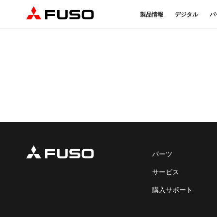
製品情報
デジタル
パ
トラック
バス
パーツ＆アクセサリー
産業用エンジン
DTFSA企業情報
eモビリティ
サービス
オンラインパーツショップに
プライバシーポリシー
純正メンテ
ついて
DTFSA: 社員等個人情報の取
検・点検
三菱ふそう純正部品
反社会的勢力に対する基本方針
FUSO VAL
ふそうバリューパーツ
指定信用情報機関
純正アクセサリー
純正油脂ケミカル
eCanter
Canter
純正リマニ部品
小型EVトラック
小型トラック
パーツ
サービス
購入サポート