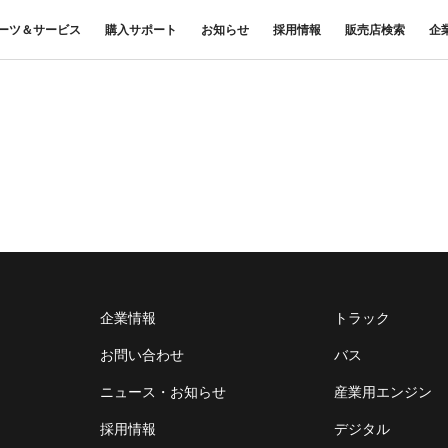
ーツ＆サービス
購入サポート
お知らせ
採用情報
販売店検索
企
中古車
プレスリリース
商品案内
材料調査・分析サービス
FUSOリース
三菱
企業からのお知らせ
FUSOリー
レス
ナンス・車
FUSOパワーリース
ふそうの高品質調査 マテリア
お客様へのお知らせ
重要なお知ら
サイ
扱いについて
FUSOあんしんリース
ルラボ
リコール情報
UE
FUSOマイレージリース
大型車脱輪事故防止活動について
オートリース
トラックコネクト
WISE Systems
オートローン
& バスコネクト
デジタル製品
FUSO VALUE
Canter EX
テレマティクスソリュー
Fighter（販売終了モデル）
ラフィットプラス
ション
小型トラック
中型トラック
FUSOアシスト
企業情報
トラック
お問い合わせ
バス
ニュース・お知らせ
産業用エンジン
採用情報
デジタル