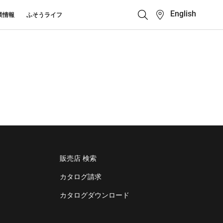
English
業情報
ふそうライフ
クイックリンク
ふそう_ショップ
ス カスタマーサポート
キューマニュアル・電池の回収・リ
ボディビルダーポータ
せ
クル
ルサイト
中古車
カタログ請求
Super Great
大型トラック
販売店 検索
カタログ請求
カタログダウンロード