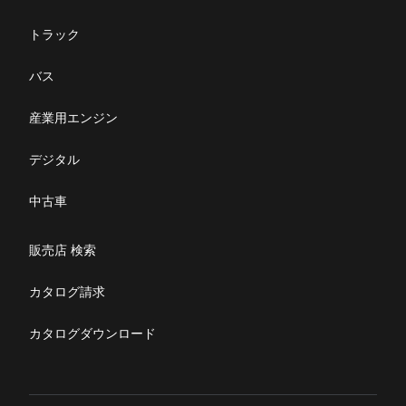
FUSOパワーリース
純正油脂ケミカル
反社会的勢力に対する基本方針
クイックリンク
三菱ふそう_ショップ
全製品
FUSOリース
サービス
お客様へのお知らせ
FUSOあんしんリース
販売店検索
純正リマニ部品
指定信用情報機関
企業情報
トラック
Canter EX
レスキューマニュアル・電池の回収・リサイクル
Fighter（販売終了モデ
ボディビルダーポータルサイト
FUSOリース カスタマーサポート
リコール情報
FUSOマイレージリース
ル）
購入サポート
小型トラック
中古車
お問い合わせ
バス
重要なお知らせ
大型車脱輪事故防止活動について
企業情報
オートリース
中型トラック
カタログ請求
Aero Star
オートローン
ニュース・お知らせ
産業用エンジン
大型バス
ふそうライフ
FUSO VALUE
採用情報
デジタル
ラフィットプラス
English
リコール情報
中古車
FUSOアシスト
Super Great
特定整備(自動車一覧表）
販売店 検索
大型トラック
ふそうライフ
カタログ請求
FUSOマガジン
カタログダウンロード