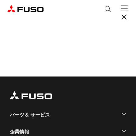
製品情報
トラック
デジタル
バス
パーツ＆サービス
産業用エンジン
パーツ＆アクセサリー
購入サポート
eCanter
Canter
オンラインパーツショップについて
eモビリティ
トラックコネクト
WISE Systems
サービス
小型EVトラック
小型トラック
DTFSA企業情報
三菱ふそう純正部品
お知らせ
& バスコネクト
デジタル製品
パーツ＆ サービス
純正メンテナンス・車検・点検
Rosa
Aero Queen/Ace
ふそうバリューパーツ
プライバシーポリシー
テレマティクスソリューション
中古車
材料調査・分析サービス
商品案内
小型バス
大型バス
ニュースリリース
FUSO VALUE
純正アクセサリー
採用情報
DTFSA: 社員等個人情報の取扱いについて
パーツ
企業情報
企業からのお知らせ
ふそうの高品質調査 マテリアルラボ
産業用エンジン