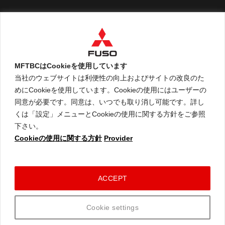
English
MFTBCはCookieを使用しています
当社のウェブサイトは利便性の向上およびサイトの改良のた
めにCookieを使用しています。Cookieの使用にはユーザーの
An ARCHION Group Company
同意が必要です。同意は、いつでも取り消し可能です。詳し
くは「設定」メニューとCookieの使用に関する方針をご参照
下さい。
Cookieの使用に関する方針
Provider
ご利用に関して
個人情報保護についての方針
Cookieの使用に関する方針
コネクテッドビークルデータポリシー
ACCEPT
© 2026 Mitsubishi Fuso Truck and Bus Corporation. All rights reserved.
Cookie settings