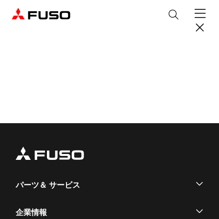
製品情報
トラック
デジタル
バス
パーツ＆サービス
産業用エンジン
パーツ＆アクセサリー
購入サポート
eCanter
Canter
オンラインパーツショップについて
eモビリティ
トラックコネクト
WISE Systems
サービス
小型EVトラック
小型トラック
DTFSA企業情報
三菱ふそう純正部品
お知らせ
& バスコネクト
デジタル製品
パーツ＆ サービス
純正メンテナンス・車検・点検
Rosa
Aero Queen/Ace
ふそうバリューパーツ
プライバシーポリシー
テレマティクスソリューション
中古車
材料調査・分析サービス
商品案内
小型バス
大型バス
ニュースリリース
FUSO VALUE
純正アクセサリー
採用情報
DTFSA: 社員等個人情報の取扱いについて
パーツ
企業情報
企業からのお知らせ
ふそうの高品質調査 マテリアルラボ
産業用エンジン