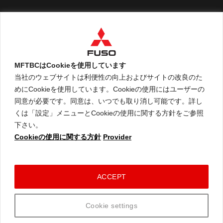
English
MFTBCはCookieを使用しています
当社のウェブサイトは利便性の向上およびサイトの改良のた
めにCookieを使用しています。Cookieの使用にはユーザーの
An ARCHION Group Company
同意が必要です。同意は、いつでも取り消し可能です。詳し
くは「設定」メニューとCookieの使用に関する方針をご参照
下さい。
Cookieの使用に関する方針
Provider
ご利用に関して
個人情報保護についての方針
Cookieの使用に関する方針
コネクテッドビークルデータポリシー
ACCEPT
© 2026 Mitsubishi Fuso Truck and Bus Corporation. All rights reserved.
Cookie settings