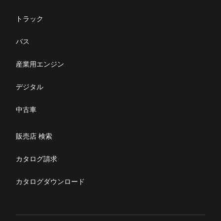
FUSOパワーリース
純正油脂ケミカル
反社会的勢力に対する基本方針
クイックリンク
三菱ふそう_ショップ
全製品
FUSOリース
サービス
お客様へのお知らせ
FUSOあんしんリース
販売店検索
純正リマニ部品
指定信用情報機関
企業情報
トラック
Canter EX
レスキューマニュアル・電池の回収・リサイクル
Fighter（販売終了モデ
ボディビルダーポータルサイト
FUSOリース カスタマーサポート
リコール情報
FUSOマイレージリース
ル）
購入サポート
小型トラック
中古車
お問い合わせ
バス
重要なお知らせ
大型車脱輪事故防止活動について
企業情報
オートリース
中型トラック
カタログ請求
Aero Star
オートローン
ニュース・お知らせ
産業用エンジン
大型バス
ふそうライフ
FUSO VALUE
採用情報
デジタル
ラフィットプラス
English
リコール情報
中古車
FUSOアシスト
Super Great
特定整備(自動車一覧表）
販売店 検索
大型トラック
ふそうライフ
カタログ請求
FUSOマガジン
カタログダウンロード