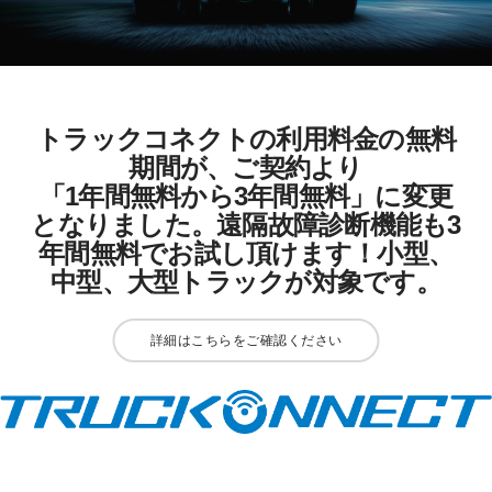
FUSOパワーリース
純正油脂ケミカル
反社会的勢力に対する基本方針
クイックリンク
三菱ふそう_ショップ
全製品
FUSOリース
お客様へのお知らせ
FUSOあんしんリース
販売店検索
純正リマニ部品
指定信用情報機関
Canter EX
レスキューマニュアル・電池の回収・リサイクル
Fighter（販売終了モデ
ボディビルダーポータルサイト
FUSOリース カスタマーサポート
リコール情報
FUSOマイレージリース
ル）
小型トラック
中古車
重要なお知らせ
大型車脱輪事故防止活動について
企業情報
オートリース
中型トラック
カタログ請求
Aero Star
トラックコネクトの利用料金の無料
オートローン
大型バス
期間が、ご契約より
ふそうライフ
FUSO VALUE
「1年間無料から3年間無料」に変更
ラフィットプラス
となりました。遠隔故障診断機能も3
English
FUSOアシスト
年間無料でお試し頂けます！小型、
中型、大型トラックが対象です。
Super Great
大型トラック
詳細はこちらをご確認ください