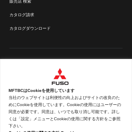
販売店 検索
ふそうライフ
カタログ請求
FUSOマガジン
カタログダウンロード
English
MFTBCはCookieを使用しています
当社のウェブサイトは利便性の向上およびサイトの改良のた
めにCookieを使用しています。Cookieの使用にはユーザーの
An ARCHION Group Company
同意が必要です。同意は、いつでも取り消し可能です。詳し
くは「設定」メニューとCookieの使用に関する方針をご参照
下さい。