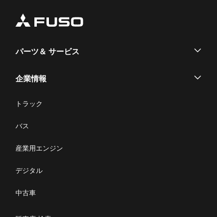
パーツ＆ サービス
パーツ
企業情報
サービス
企業情報
トラック
購入サポート
お問い合わせ
バス
ニュース・お知らせ
産業用エンジン
採用情報
デジタル
リコール情報
中古車
特定整備(自動車一覧表）