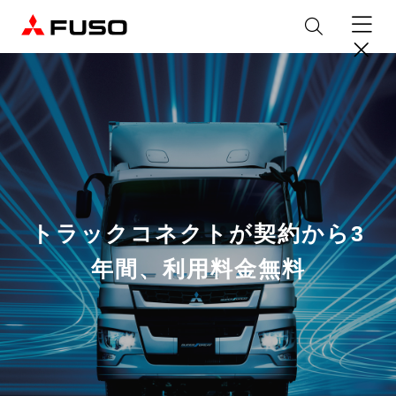
製品情報
トラック
デジタル
バス
パーツ＆サービス
トラックコネクトが契約から3
産業用エンジン
パーツ＆アクセサリー
購入サポート
年間、利用料金無料
eCanter
Canter
オンラインパーツショップについて
eモビリティ
トラックコネクト
WISE Systems
サービス
小型EVトラック
小型トラック
DTFSA企業情報
三菱ふそう純正部品
お知らせ
& バスコネクト
デジタル製品
純正メンテナンス・車検・点検
Rosa
Aero Queen/Ace
ふそうバリューパーツ
プライバシーポリシー
テレマティクスソリューション
中古車
材料調査・分析サービス
商品案内
小型バス
大型バス
ニュースリリース
FUSO VALUE
純正アクセサリー
採用情報
DTFSA: 社員等個人情報の取扱いについて
企業からのお知らせ
ふそうの高品質調査 マテリアルラボ
産業用エンジン