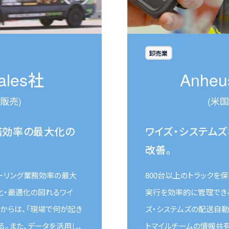
卸売業
ales社
Anheu
販売)
(米
務効率の最大化の
ワイズ・システム
改善。
ケジューリング業務効率の最大
800台以上のトラックを保有す
化・最適化の図れるワイ
実行を効率的に管理でき
からは、「現場で何が起き
ズ・システムズの配送自動
。また、データを活用し、
トマイルチームの情報共有