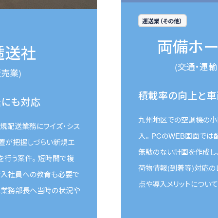
運送業（その他）
両備ホー
逓送社
(交通・運
売業)
積載率の向上と車
送にも対応
九州地区での空調機の小
規配送業務にワイズ・シス
入。 PCのWEB画面で
位置が把握しづらい新規エ
無駄のない計画を作成し、
を行う案件。 短時間で複
荷物情報(到着等)対応の
新入社員への教育も必要で
点や導入メリットについて
た業務部長へ当時の状況や