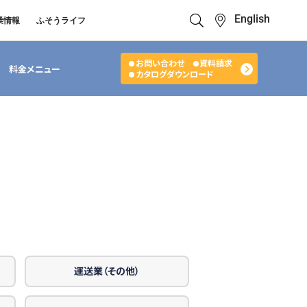
English
業情報
ふそうライフ
お問い合わせ
資料請求
クイックリンク
ふそう_ショップ
料金メニュー
カタログダウンロード
ス カスタマーサポート
キューマニュアル・電池の回収・リ
ボディビルダーポータル
せ
クル
サイト
中古車
カタログ請求
Super Great
大型トラック
運送業（その他）