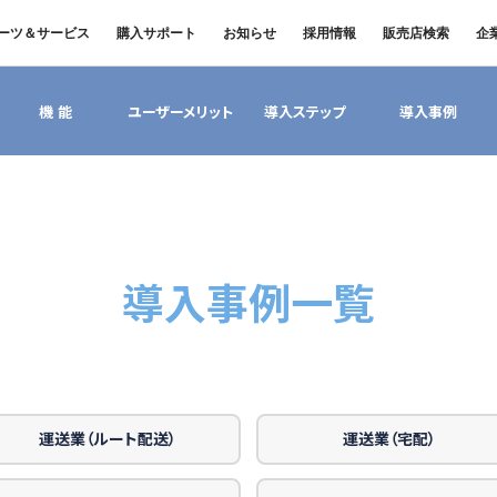
ーツ＆サービス
購入サポート
お知らせ
採用情報
販売店検索
企
中古車
ニュースリリース
商品案内
材料調査・分析サービス
FUSOリース
三菱
機 能
ユーザーメリット
導入ステップ
導入事例
企業からのお知らせ
FUSOリー
レス
ナンス・車
FUSOパワーリース
ふそうの高品質調査 マテリア
お客様へのお知らせ
重要なお知ら
サイ
扱いについて
FUSOあんしんリース
ルラボ
リコール情報
UE
FUSOマイレージリース
大型車脱輪事故防止活動について
オートリース
トラックコネクト
WISE Systems
オートローン
& バスコネクト
デジタル製品
導入事例一覧
FUSO VALUE
Canter EX
テレマティクスソリュー
Fighter（販売終了モデル）
ラフィットプラス
ション
小型トラック
中型トラック
FUSOアシスト
運送業（ルート配送）
運送業（宅配）