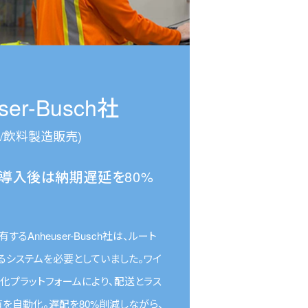
ser-Busch社
国/飲料製造販売)
ズ導入後は納期遅延を80%
るAnheuser-Busch社は、ルート
るシステムを必要としていました。ワイ
化プラットフォームにより、配送とラス
を自動化。遅配を80%削減しながら、