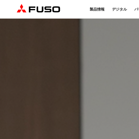
製品情報
デジタル
パ
トラック
バス
パーツ＆アクセサリー
産業用エンジン
DTFSA企業情報
eモビリティ
サービス
オンラインパーツショップに
プライバシーポリシー
純正メンテ
ついて
DTFSA: 社員等個人情報の取
検・点検
三菱ふそう純正部品
反社会的勢力に対する基本方針
FUSO VAL
ふそうバリューパーツ
指定信用情報機関
純正アクセサリー
純正油脂ケミカル
eCanter
Canter
純正リマニ部品
小型EVトラック
小型トラック