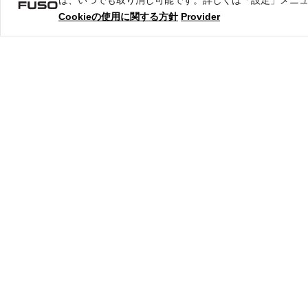
Cookieの使用に関する方針
Provider
サステナビリティ
‎‎ 
三菱ふ
三菱ふそうは、社会や社員に対す
行動します。