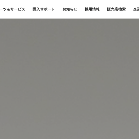
ーツ＆サービス
購入サポート
お知らせ
採用情報
販売店検索
企
中古車
ニュースリリース
商品案内
材料調査・分析サービス
FUSOリース
三菱
企業からのお知らせ
FUSOリー
レス
ナンス・車
FUSOパワーリース
ふそうの高品質調査 マテリア
お客様へのお知らせ
重要なお知ら
サイ
扱いについて
FUSOあんしんリース
ルラボ
リコール情報
UE
FUSOマイレージリース
大型車脱輪事故防止活動について
オートリース
トラックコネクト
WISE Systems
オートローン
& バスコネクト
デジタル製品
FUSO VALUE
Canter EX
テレマティクスソリュー
Fighter（販売終了モデル）
ラフィットプラス
ション
小型トラック
中型トラック
FUSOアシスト