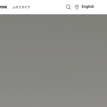
English
業情報
ふそうライフ
クイックリンク
ふそう_ショップ
ス カスタマーサポート
キューマニュアル・電池の回収・リ
ボディビルダーポータ
せ
クル
ルサイト
中古車
カタログ請求
Super Great
大型トラック